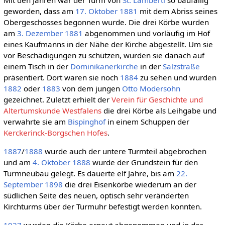
geworden, dass am
17. Oktober
1881
mit dem Abriss seines
Obergeschosses begonnen wurde. Die drei Körbe wurden
am
3. Dezember
1881
abgenommen und vorläufig im Hof
eines Kaufmanns in der Nähe der Kirche abgestellt. Um sie
vor Beschädigungen zu schützen, wurden sie danach auf
einem Tisch in der
Dominikanerkirche
in der
Salzstraße
präsentiert. Dort waren sie noch
1884
zu sehen und wurden
1882
oder
1883
von dem jungen
Otto Modersohn
gezeichnet. Zuletzt erhielt der
Verein für Geschichte und
Altertumskunde Westfalens
die drei Körbe als Leihgabe und
verwahrte sie am
Bispinghof
in einem Schuppen der
Kerckerinck-Borgschen Hofes
.
1887
/
1888
wurde auch der untere Turmteil abgebrochen
und am
4. Oktober
1888
wurde der Grundstein für den
Turmneubau gelegt. Es dauerte elf Jahre, bis am
22.
September
1898
die drei Eisenkörbe wiederum an der
südlichen Seite des neuen, optisch sehr veränderten
Kirchturms über der Turmuhr befestigt werden konnten.