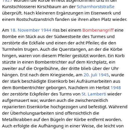
1927
wurden die Körbe erneut abgenommen und in der
Kunstschlosserei Kirschbaum an der
Scharnhorststraße
überprüft. Nach kleineren Ergänzungen im Eisenwerk und
einem Rostschutzanstrich fanden sie ihren alten Platz wieder.
Am
18. November
1944
riss bei einem
Bombenangriff
eine
Bombe ein Stück aus der Südwestseite des Turmes und
zerstörte die Eckfiale und einen der acht Pfeiler, die den
Turmhelm trugen. Auch die Querstangen, an der die Körbe
hingen, waren von diesem Pfeiler gestützt worden. Ein Korb
stürzte in einen Bombentrichter auf dem Kirchplatz, ein
zweiter auf die Orgelbühne, der dritte blieb über der Uhr
hängen. Erst nach dem Kriegsende, am
20. Juli
1945
, wurde
der stark beschädigte Eisenkorb bei Aufräumarbeiten aus
dem Bombentrichter geborgen. Nachdem im Herbst
1948
der zerstörte Eckpfeiler des Turms von
St. Lamberti
wieder
aufgemauert war, wurden auch die zwischenzeitlich
reparierten Eisenkörbe hochgezogen und befestigt. Während
der Überholungsarbeiten sind offensichtlich die
Metallkrabben auf den Bügeln der Körbe entfernt worden.
Auch erfolgte die Aufhängung in einer Weise, die leicht von