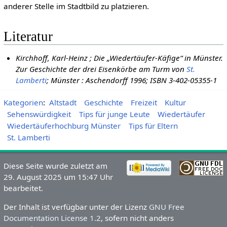
anderer Stelle im Stadtbild zu platzieren.
Literatur
Kirchhoff, Karl-Heinz ; Die „Wiedertäufer-Käfige“ in Münster.
Zur Geschichte der drei Eisenkörbe am Turm von
St.
Lamberti
; Münster : Aschendorff 1996; ISBN 3-402-05355-1
Kategorien
:
Altstadt
Geschichte
Freizeit
Kultur
Sehenswürdigkeit
Tips für junge Leute
Wiedertäufer
Wiedertäuferhochburg Münster
Tips für Eltern
St. Lamberti
Diese Seite wurde zuletzt am
29. August 2025 um 15:47 Uhr
bearbeitet.
Der Inhalt ist verfügbar unter der Lizenz
GNU Free
Documentation License 1.2
, sofern nicht anders