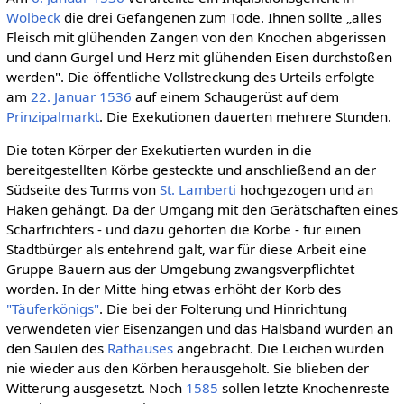
Wolbeck
die drei Gefangenen zum Tode. Ihnen sollte „alles
Fleisch mit glühenden Zangen von den Knochen abgerissen
und dann Gurgel und Herz mit glühenden Eisen durchstoßen
werden". Die öffentliche Vollstreckung des Urteils erfolgte
am
22. Januar
1536
auf einem Schaugerüst auf dem
Prinzipalmarkt
. Die Exekutionen dauerten mehrere Stunden.
Die toten Körper der Exekutierten wurden in die
bereitgestellten Körbe gesteckte und anschließend an der
Südseite des Turms von
St. Lamberti
hochgezogen und an
Haken gehängt. Da der Umgang mit den Gerätschaften eines
Scharfrichters - und dazu gehörten die Körbe - für einen
Stadtbürger als entehrend galt, war für diese Arbeit eine
Gruppe Bauern aus der Umgebung zwangsverpflichtet
worden. In der Mitte hing etwas erhöht der Korb des
"Täuferkönigs"
. Die bei der Folterung und Hinrichtung
verwendeten vier Eisenzangen und das Halsband wurden an
den Säulen des
Rathauses
angebracht. Die Leichen wurden
nie wieder aus den Körben herausgeholt. Sie blieben der
Witterung ausgesetzt. Noch
1585
sollen letzte Knochenreste