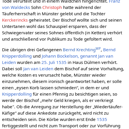
Tode verurteilt und in einem Wäldchen hingerichtet.
Franz
von Waldecks
Sohn
Christoph
hatte während der
Täuferherrschaft in Münster gelebt und die Tochter
Kerckerincks
geheiratet. Der Bischof wollte sich und seinen
Untertanen wohl das Schauspiel ersparen, dass der
Schwiegervater seines Sohnes öffentlich (in Ketten) verhört
und anschließend vor Publikum zu Tode gefoltert wird.
WP
Die übrigen drei Gefangenen
Bernd Krechting
,
Bernd
Knipperdolling
und
Johann Bockelson, genannt Jan van
Leiden
wurden am
25. Juli
1535
in Haus Dülmen verhört.
Dabei soll
Jan van Leiden
dem Bischof auf seine Vorhaltung,
welche Kosten es verursacht habe, Münster wieder
einzunehmen, diesem ironisch geantwortet haben, er solle
einen „eysen Korb lassen schmieden“, in dem er und
Knipperdolling
für einen Pfennig zu besichtigen seien, so
werde der Bischof „mehr Geld kriegen, als er verkriegt
habe". Ob die Anregung zur Herstellung der „Wiedertäufer-
Käfige“ auf diese Ankedote zurückgeht, wird nicht zu
entscheiden sein. Die Körbe wurden erst Ende
1535
fertiggestellt und nicht zum Transport oder zur Vorführung