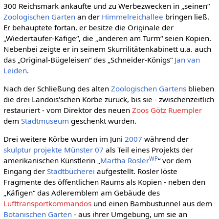
300 Reichsmark ankaufte und zu Werbezwecken in „seinen“
Zoologischen Garten
an der
Himmelreichallee
bringen ließ.
Er behauptete fortan, er besitze die Originale der
„Wiedertäufer-Käfige“, die „anderen am Turm“ seien Kopien.
Nebenbei zeigte er in seinem Skurrilitätenkabinett u.a. auch
das „Original-Bügeleisen“ des „Schneider-Königs“
Jan van
Leiden
.
Nach der Schließung des alten
Zoologischen Gartens
blieben
die drei Landois'schen Körbe zurück, bis sie - zwischenzeitlich
restauriert - vom Direktor des neuen
Zoos
Götz Ruempler
dem
Stadtmuseum
geschenkt wurden.
Drei weitere Körbe wurden im Juni
2007
während der
skulptur projekte Münster 07
als Teil eines Projekts der
WP
amerikanischen Künstlerin „
Martha Rosler
“ vor dem
Eingang der
Stadtbücherei
aufgestellt. Rosler löste
Fragmente des öffentlichen Raums als Kopien - neben den
„Käfigen“ das Adleremblem am Gebäude des
Lufttransportkommandos
und einen Bambustunnel aus dem
Botanischen Garten
- aus ihrer Umgebung, um sie an