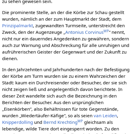
zu sehen gewesen sein.
Die prominente Stelle, an der die Körbe zur Schau gestellt
wurden, nämlich an der zum Hauptmarkt der Stadt, dem
Prinzipalmarkt
, zugewandten Turmseite, unterstreicht den
WP
Zweck, den der Augenzeuge „
Antonius Corvinus
“ nennt,
nicht nur ein dauerndes Angedenken zu gewähren, sondern
auch zur Warnung und Abschreckung für alle unruhigen und
aufrührerischen Geister der Gegenwart und der Zukunft zu
dienen.
In den Jahrzehnten und Jahrhunderten nach der Befestigung
der Körbe am Turm wurden sie zu einem Wahrzeichen der
Stadt: kaum ein Durchreisender oder Besucher, der sie sich
nicht zeigen ließ und angelegentlich davon berichtete. In
dieser Zeit wandelte sich auch die Bezeichnung in den
Berichten der Besucher. Aus den ursprünglichen
„Eisenkörben“, also Behältnissen für tote Gegenstände,
wurden „Wiedertäufer-Käfige“, so als seien
van Leiden
,
WP
Knipperdolling
und
Bernd Krechting
gleichsam als
lebendige, wilde Tiere dort eingesperrt worden. Zu den