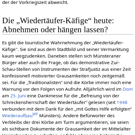
der der Vorkriegszeit abweicht.
Die „Wiedertäufer-Käfige“ heute:
Abnehmen oder hängen lassen?
Es gibt die touristische Wahrnehmung der „Wiedertäufer-
Käfige". Sie sind aus dem Stadtbild und seiner Vermarktung
kaum wegzudenken. Daneben stellen sich Münsteraner
Bürger aber auch die Frage, ob das demonstrative Zur-
Schau-Stellen von Instrumenten der Strafjustiz aus einer Zeit
konfessionell motivierter Grausamkeiten noch zeitgemäß
sei. Für die „Traditionalisten“ sind die Körbe immer noch eine
Warnung vor den Folgen von Aufruhr. Alljährlich wird im
Dom
am
25. Juni
eine Dankmesse für die „Befreiung von der
Schreckensherrschaft der Wiedertäufer“ gelesen (seit
1948
verbunden mit dem Dank für den „mit Gottes Hilfe erfolgten“
WP
Wiederaufbau
Münsters). Andere Befürworter des
Verbleibs der drei Körbe am Turm argumentieren, sie seien
als sichtbare Dokumente der Grausamkeit der im Mittelalter