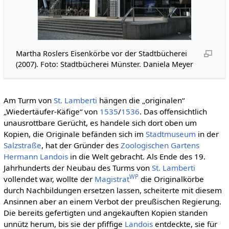
Martha Roslers Eisenkörbe vor der Stadtbücherei
(2007). Foto: Stadtbücherei Münster. Daniela Meyer
Am Turm von
St. Lamberti
hängen die „originalen“
„Wiedertäufer-Käfige“ von
1535
/
1536
. Das offensichtlich
unausrottbare Gerücht, es handele sich dort oben um
Kopien, die Originale befänden sich im
Stadtmuseum
in der
Salzstraße
, hat der Gründer des
Zoologischen Gartens
Hermann Landois
in die Welt gebracht. Als Ende des 19.
Jahrhunderts der Neubau des Turms von
St. Lamberti
WP
vollendet war, wollte der
Magistrat
die Originalkörbe
durch Nachbildungen ersetzen lassen, scheiterte mit diesem
Ansinnen aber an einem Verbot der preußischen Regierung.
Die bereits gefertigten und angekauften Kopien standen
unnütz herum, bis sie der pfiffige
Landois
entdeckte, sie für