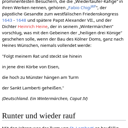
prominentesten Besuchern, die die „Wiedertäufer-Käfige“ in
WP
ihren Werken nennen, gehören „
Fabio Chigi
“, der
päpstliche Gesandte zum westfälischen Friedenskongress
1643
-
1648
und spätere Papst Alexander VII., und der
Dichter
Heinrich Heine
, der in seinem „Wintermärchen“
vorschlug, was mit den Gebeinen der „heiligen drei Könige“
geschehen solle, wenn der Bau des Kölner Doms, ganz nach
Heines Wünschen, niemals vollendet werde:
"Folgt meinem Rat und steckt sie hinein
in jene drei Körbe von Eisen,
die hoch zu Münster hängen am Turm
der Sankt Lamberti geheißen."
(Deutschland. Ein Wintermärchen, Caput IV)
Runter und wieder rauf
Mit den Jahren war der Turm von
St. Lamberti
so baufällig