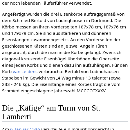
der noch lebenden Täuferführer verwendet.
Angefertigt wurden die drei Eisenkörbe auftragsgemäß von
dem Schmied Bertold von Lüdinghausen in Dortmund. Die
Körbe messen an ihren Vorderseiten 187x78 cm, 187x76 cm
und 179x79 cm. Sie sind aus stärkeren und dünneren
Eisenstangen zusammengesetzt. An den Vorderseiten der
geschlossenen Kästen sind an je zwei Angeln Türen
angebracht, durch die man in die Körbe gelangt. Zwei sich
diagonal kreuzende Eisenbügel überhöhen die Oberseite
eines jeden Korbs und dienen dazu ihn aufzuhängen. Für den
Korb
van Leidens
verbrauchte Bertold von Lüdinghausen
Stabeisen im Gewicht von „4 Wag minus 13 talente“ (etwa
233 - 246 kg). Die Eisenstange eines Korbes trägt die vom
Schmied eingeschlagene Jahreszahl MCCCCCXXXV.
Die „Käfige“ am Turm von St.
Lamberti
Am
6. Januar
1536
verurteilte ein Inquisitionsgericht in