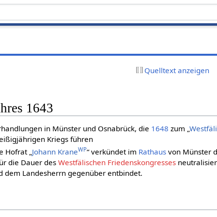
Quelltext anzeigen
ahres 1643
rhandlungen in Münster und Osnabrück, die
1648
zum „
Westfäl
ißigjährigen Kriegs führen
WP
e Hofrat „
Johann Krane
“ verkündet im
Rathaus
von Münster de
für die Dauer des
Westfälischen Friedenskongresses
neutralisier
nd dem Landesherrn gegenüber entbindet.