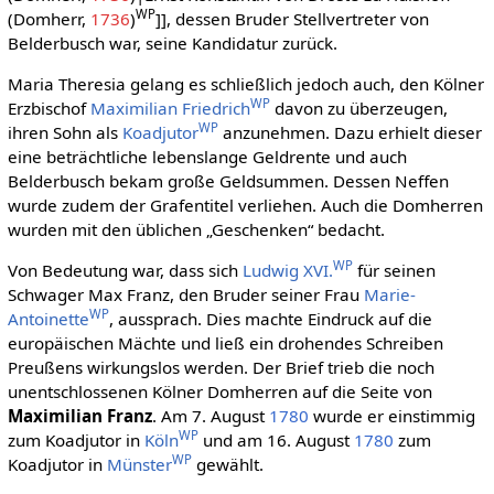
WP
(Domherr,
1736
)
]], dessen Bruder Stellvertreter von
Belderbusch war, seine Kandidatur zurück.
Maria Theresia gelang es schließlich jedoch auch, den Kölner
WP
Erzbischof
Maximilian Friedrich
davon zu überzeugen,
WP
ihren Sohn als
Koadjutor
anzunehmen. Dazu erhielt dieser
eine beträchtliche lebenslange Geldrente und auch
Belderbusch bekam große Geldsummen. Dessen Neffen
wurde zudem der Grafentitel verliehen. Auch die Domherren
wurden mit den üblichen „Geschenken“ bedacht.
WP
Von Bedeutung war, dass sich
Ludwig XVI.
für seinen
Schwager Max Franz, den Bruder seiner Frau
Marie-
WP
Antoinette
, aussprach. Dies machte Eindruck auf die
europäischen Mächte und ließ ein drohendes Schreiben
Preußens wirkungslos werden. Der Brief trieb die noch
unentschlossenen Kölner Domherren auf die Seite von
Maximilian Franz
. Am 7. August
1780
wurde er einstimmig
WP
zum Koadjutor in
Köln
und am 16. August
1780
zum
WP
Koadjutor in
Münster
gewählt.