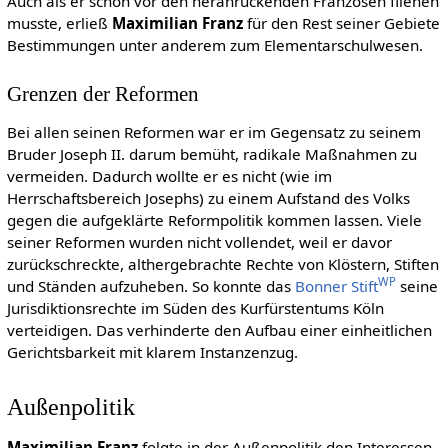
Auch als er schon vor den heranrückenden Franzosen fliehen
musste, erließ
Maximilian Franz
für den Rest seiner Gebiete
Bestimmungen unter anderem zum Elementarschulwesen.
Grenzen der Reformen
Bei allen seinen Reformen war er im Gegensatz zu seinem
Bruder Joseph II. darum bemüht, radikale Maßnahmen zu
vermeiden. Dadurch wollte er es nicht (wie im
Herrschaftsbereich Josephs) zu einem Aufstand des Volks
gegen die aufgeklärte Reformpolitik kommen lassen. Viele
seiner Reformen wurden nicht vollendet, weil er davor
zurückschreckte, althergebrachte Rechte von Klöstern, Stiften
WP
und Ständen aufzuheben. So konnte das
Bonner Stift
seine
Jurisdiktionsrechte im Süden des Kurfürstentums Köln
verteidigen. Das verhinderte den Aufbau einer einheitlichen
Gerichtsbarkeit mit klarem Instanzenzug.
Außenpolitik
Maximilian Franz
folgte in der Außenpolitik den Interessen