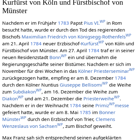
Kurfürst von Köln und Fürstbischof von
Münster
WP
Nachdem er im Frühjahr
1783
Papst
Pius VI.
in Rom
besucht hatte, wurde er durch den Tod des regierenden
WP
Bischofs
Maximilian Friedrich von Königsegg-Rothenfels
WP
am 21. April
1784
neuer Erzbischof-
Kurfürst
von Köln und
Fürstbischof von Münster. Am 27. April
1784
traf er in seiner
WP
neuen Residenzstadt
Bonn
ein und übernahm die
Regierungsgeschäfte seiner Bistümer. Nachdem er sich im
WP
November für drei Wochen in das
Kölner Priesterseminar
zurückgezogen hatte, empfing er am 8. Dezember
1784
WP
durch den Kölner Nuntius
Giuseppe Bellisomi
die Weihe
WP
zum
Subdiakon
, am 16. Dezember die Weihe zum
WP
WP
Diakon
und am 21. Dezember die
Priesterweihe
.
WP
Nachdem er in der Weihnacht
1784
seine
Primiz
messe
gefeiert hatte, wurde er am 8. Mai
1785
im
Bonner
WP
Münster
durch den Erzbischof von Trier,
Clemens
WP
Wenzeslaus von Sachsen
, zum Bischof geweiht.
Max Franz sah sich entsprechend seinen aufgeklärten