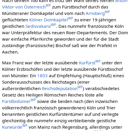
Nach seinem Tod kam es trotz der Wahl seines Neffen
Anton
WP
Viktor von Österreich
zum Fürstbischof durch das
WP
Münsteraner Domkapitel und vom nach
Arnsberg
WP
geflüchteten
Kölner Domkapitel
zu einer 19-jährigen
WP
geistlichen
Sedisvakanz
. Das nunmehr französische Köln
war Unterpräfektur des neuen Roer-Departements. Der Dom
war einfache Pfarrkirche geworden und der für die Stadt
zuständige (französische) Bischof saß wie der Präfekt in
Aachen.
WP
Max Franz war der letzte ausübende
Kurfürst
unter den
Kölner Erzbischöfen und der letzte ausübende Fürstbischof
von Münster. Ein
1803
auf Empfehlung (Hauptschluß) eines
Sonderausschusses des Reichstages (einer
WP
außerordentlichen
Reichsdeputation
) verabschiedetes
Gesetz des Heiligen Römischen Reiches löste alle
WP
Fürstbistümer
sowie die beiden nach (den inzwischen
völkerrechtlich französisch gewordenen) Köln und Trier
benannten geistlichen Kurfürstentümer auf und verlegte
gleichzeitig die nunmehr einzig verbleibende geistliche
WP
Kurwürde
von Mainz nach Regensburg, allerdings unter