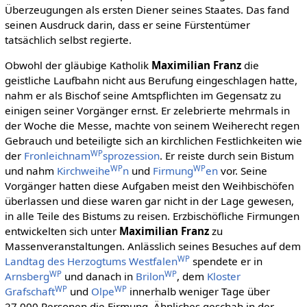
Überzeugungen als ersten Diener seines Staates. Das fand
seinen Ausdruck darin, dass er seine Fürstentümer
tatsächlich selbst regierte.
Obwohl der gläubige Katholik
Maximilian Franz
die
geistliche Laufbahn nicht aus Berufung eingeschlagen hatte,
nahm er als Bischof seine Amtspflichten im Gegensatz zu
einigen seiner Vorgänger ernst. Er zelebrierte mehrmals in
der Woche die Messe, machte von seinem Weiherecht regen
Gebrauch und beteiligte sich an kirchlichen Festlichkeiten wie
WP
der
Fronleichnam
sprozession
. Er reiste durch sein Bistum
WP
WP
und nahm
Kirchweihe
n
und
Firmung
en
vor. Seine
Vorgänger hatten diese Aufgaben meist den Weihbischöfen
überlassen und diese waren gar nicht in der Lage gewesen,
in alle Teile des Bistums zu reisen. Erzbischöfliche Firmungen
entwickelten sich unter
Maximilian Franz
zu
Massenveranstaltungen. Anlässlich seines Besuches auf dem
WP
Landtag des Herzogtums Westfalen
spendete er in
WP
WP
Arnsberg
und danach in
Brilon
, dem
Kloster
WP
WP
Grafschaft
und
Olpe
innerhalb weniger Tage über
27.000 Personen die Firmung. Ähnliches geschah in der