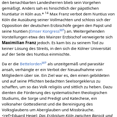
den benachbarten Landesherren blieb sein Vorgehen
gemäßigt. Anders sah es hinsichtlich der päpstlichen
14
Nuntiatur in Köln aus.*
Max Franz verbot dem Nuntius von
Köln die Ausübung seiner Vollmachten und schloss sich der
Opposition der deutschen Erzbischöfe gegen den Papst und
WP
seine Nuntien (
Emser Kongress
) an. Weitergehenden
Vorstellungen etwa des Mainzer Erzbischof verweigerte sich
Maximilian Franz
jedoch. Es kam bis zu seinem Tod zu
keiner Lösung des Streits, in den sich die Kölner Universität
auf der Seite des Nuntius einmischte.
WP
Da er die
Bettelorden
als unzeitgemäß und parasitär
ansah, verhängte er ein Verbot der Neuaufnahme von
Mitgliedern über sie. Ein Ziel war es, den einen gebildeten
und auf seine Pflichten bedachten Seelsorgeklerus zu
schaffen, um so das Volk religiös und sittlich zu heben. Dazu
dienten die Förderung des systematischen theologischen
Studiums, die Sorge und Predigt und Katechese, ein
volksnaher Gottesdienst und die Bereinigung des
Volksglaubens um Aberglauben und Missbräuche.
<ref>Eduard Hegel:
Das Erzbistum Köln zwischen Barock und