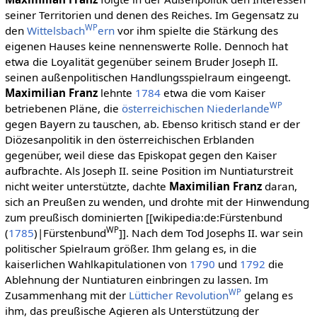
seiner Territorien und denen des Reiches. Im Gegensatz zu
WP
den
Wittelsbach
ern
vor ihm spielte die Stärkung des
eigenen Hauses keine nennenswerte Rolle. Dennoch hat
etwa die Loyalität gegenüber seinem Bruder Joseph II.
seinen außenpolitischen Handlungsspielraum eingeengt.
Maximilian Franz
lehnte
1784
etwa die vom Kaiser
WP
betriebenen Pläne, die
österreichischen Niederlande
gegen Bayern zu tauschen, ab. Ebenso kritisch stand er der
Diözesanpolitik in den österreichischen Erblanden
gegenüber, weil diese das Episkopat gegen den Kaiser
aufbrachte. Als Joseph II. seine Position im Nuntiaturstreit
nicht weiter unterstützte, dachte
Maximilian Franz
daran,
sich an Preußen zu wenden, und drohte mit der Hinwendung
zum preußisch dominierten [[wikipedia:de:Fürstenbund
WP
(
1785
)|Fürstenbund
]]. Nach dem Tod Josephs II. war sein
politischer Spielraum größer. Ihm gelang es, in die
kaiserlichen Wahlkapitulationen von
1790
und
1792
die
Ablehnung der Nuntiaturen einbringen zu lassen. Im
WP
Zusammenhang mit der
Lütticher Revolution
gelang es
ihm, das preußische Agieren als Unterstützung der