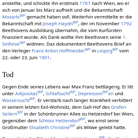
anstellte, und schickte ihn erstmals
1787
nach Wien, wo er
sich von Januar bis März aufhielt und die Bekanntschaft
WP
Mozarts
gemacht haben soll. Weiterhin vermittelte er die
WP
Bekanntschaft mit
Joseph Haydn
, der im November
1792
Beethovens Ausbildung übernahm, die vom Kurfürsten
finanziert wurde. Als Dank wollte ihm Beethoven seine
1.
WP
Sinfonie
widmen. Das dokumentiert Beethovens Brief an
WP
WP
den Verleger
Franz Anton Hoffmeister
in
Leipzig
vom
22. oder 23. Juni
1801
.
Tod
Gegen Ende seines Lebens war Max Franz bettlägerig. Er litt
WP
WP
WP
unter
Adipositas
,
Schlafsucht
,
Depression
en
und
WP
Wassersucht
. Er verstarb nach langer Krankheit verbittert
in seinem letzten Exil-Wohnsitz, dem Gall-Hof des
Grafen
WP
Seilern
in der Schönbrunner Allee zu Hetzendorf bei Wien,
WP
gegenüber dem
Schloss Hetzendorf
, wo einst seine
WP
Großmutter
Elisabeth Christine
als Witwe gelebt hatte.
WP