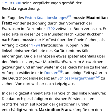
1799
/
1800
seine Verpflichtungen gemäß der
Reichskriegsordnung.
WP
Im Zuge des
Ersten Koalitionskrieges
musste
Maximilian
Franz
vor der Bedrohung durch den Vormarsch der
Franzosen im Dezember
1792
zeitweise Bonn verlassen. Er
residierte in dieser Zeit in Münster. Nach kurzer Rückkehr
nach Bonn musste der Kurfürst über den Rhein fliehen, als
Anfang Oktober
1794
französische Truppen in die
linksrheinischen Gebiete des Kurfürstentums Köln
eindrangen. Da die Franzosen etwas später ebenfalls über
den Rhein setzten, war MaximilianFranz zum Ausweichen
gezwungen und immer weiter in das Reich hinein zu fliehen.
WP
Anfangs residierte er in
Dorsten
, um einige Zeit später in
WP
die Deutschordensresidenz auf
Schloss Mergentheim
zu
ziehen. Von dort wich er nach Leipzig aus.
In der Folgezeit annektierte Frankreich das linke Rheinufer.
Die dadurch geschädigten deutschen Fürsten sollten
rechtsrheinisch auf Kosten der geistlichen Fürsten
entschädigt werden.
Maximilian Franz
kämpfte um den