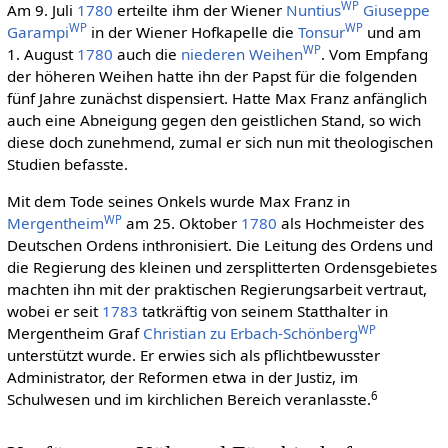
WP
Am 9. Juli
1780
erteilte ihm der Wiener
Nuntius
Giuseppe
WP
WP
Garampi
in der Wiener Hofkapelle die
Tonsur
und am
WP
1. August
1780
auch die
niederen Weihen
. Vom Empfang
der höheren Weihen hatte ihn der Papst für die folgenden
fünf Jahre zunächst dispensiert. Hatte Max Franz anfänglich
auch eine Abneigung gegen den geistlichen Stand, so wich
diese doch zunehmend, zumal er sich nun mit theologischen
Studien befasste.
Mit dem Tode seines Onkels wurde Max Franz in
WP
Mergentheim
am 25. Oktober
1780
als Hochmeister des
Deutschen Ordens inthronisiert. Die Leitung des Ordens und
die Regierung des kleinen und zersplitterten Ordensgebietes
machten ihn mit der praktischen Regierungsarbeit vertraut,
wobei er seit
1783
tatkräftig von seinem Statthalter in
WP
Mergentheim Graf
Christian zu Erbach-Schönberg
unterstützt wurde. Er erwies sich als pflichtbewusster
Administrator, der Reformen etwa in der Justiz, im
6
Schulwesen und im kirchlichen Bereich veranlasste.