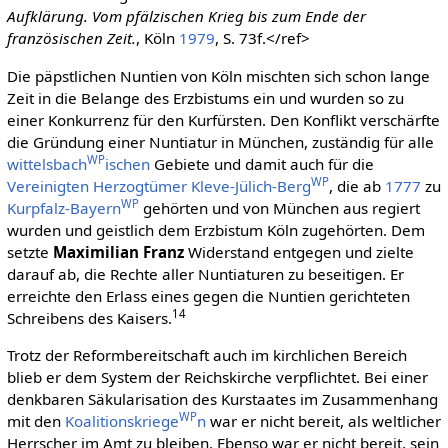
Aufklärung. Vom pfälzischen Krieg bis zum Ende der
französischen Zeit.
, Köln
1979
, S. 73f.</ref>
Die päpstlichen Nuntien von Köln mischten sich schon lange
Zeit in die Belange des Erzbistums ein und wurden so zu
einer Konkurrenz für den Kurfürsten. Den Konflikt verschärfte
die Gründung einer Nuntiatur in München, zuständig für alle
WP
wittelsbach
ischen
Gebiete und damit auch für die
WP
Vereinigten Herzogtümer Kleve-Jülich-Berg
, die ab
1777
zu
WP
Kurpfalz-Bayern
gehörten und von München aus regiert
wurden und geistlich dem Erzbistum Köln zugehörten. Dem
setzte
Maximilian Franz
Widerstand entgegen und zielte
darauf ab, die Rechte aller Nuntiaturen zu beseitigen. Er
erreichte den Erlass eines gegen die Nuntien gerichteten
14
Schreibens des Kaisers.
Trotz der Reformbereitschaft auch im kirchlichen Bereich
blieb er dem System der Reichskirche verpflichtet. Bei einer
denkbaren Säkularisation des Kurstaates im Zusammenhang
WP
mit den
Koalitionskriege
n
war er nicht bereit, als weltlicher
Herrscher im Amt zu bleiben. Ebenso war er nicht bereit, sein