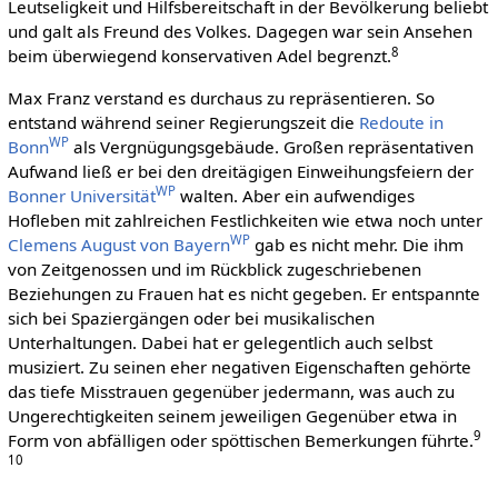
Leutseligkeit und Hilfsbereitschaft in der Bevölkerung beliebt
und galt als Freund des Volkes. Dagegen war sein Ansehen
8
beim überwiegend konservativen Adel begrenzt.
Max Franz verstand es durchaus zu repräsentieren. So
entstand während seiner Regierungszeit die
Redoute in
WP
Bonn
als Vergnügungsgebäude. Großen repräsentativen
Aufwand ließ er bei den dreitägigen Einweihungsfeiern der
WP
Bonner Universität
walten. Aber ein aufwendiges
Hofleben mit zahlreichen Festlichkeiten wie etwa noch unter
WP
Clemens August von Bayern
gab es nicht mehr. Die ihm
von Zeitgenossen und im Rückblick zugeschriebenen
Beziehungen zu Frauen hat es nicht gegeben. Er entspannte
sich bei Spaziergängen oder bei musikalischen
Unterhaltungen. Dabei hat er gelegentlich auch selbst
musiziert. Zu seinen eher negativen Eigenschaften gehörte
das tiefe Misstrauen gegenüber jedermann, was auch zu
Ungerechtigkeiten seinem jeweiligen Gegenüber etwa in
9
Form von abfälligen oder spöttischen Bemerkungen führte.
10