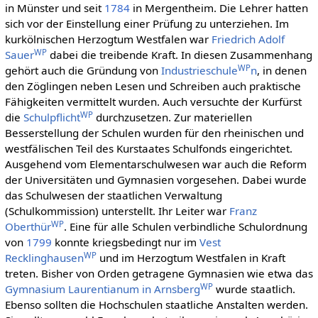
in Münster und seit
1784
in Mergentheim. Die Lehrer hatten
sich vor der Einstellung einer Prüfung zu unterziehen. Im
kurkölnischen Herzogtum Westfalen war
Friedrich Adolf
WP
Sauer
dabei die treibende Kraft. In diesen Zusammenhang
WP
gehört auch die Gründung von
Industrieschule
n
, in denen
den Zöglingen neben Lesen und Schreiben auch praktische
Fähigkeiten vermittelt wurden. Auch versuchte der Kurfürst
WP
die
Schulpflicht
durchzusetzen. Zur materiellen
Besserstellung der Schulen wurden für den rheinischen und
westfälischen Teil des Kurstaates Schulfonds eingerichtet.
Ausgehend vom Elementarschulwesen war auch die Reform
der Universitäten und Gymnasien vorgesehen. Dabei wurde
das Schulwesen der staatlichen Verwaltung
(Schulkommission) unterstellt. Ihr Leiter war
Franz
WP
Oberthür
. Eine für alle Schulen verbindliche Schulordnung
von
1799
konnte kriegsbedingt nur im
Vest
WP
Recklinghausen
und im Herzogtum Westfalen in Kraft
treten. Bisher von Orden getragene Gymnasien wie etwa das
WP
Gymnasium Laurentianum in Arnsberg
wurde staatlich.
Ebenso sollten die Hochschulen staatliche Anstalten werden.