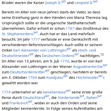
WP
WP
Brüder waren die Kaiser
Joseph II.
und
Leopold II.
Bereits im Alter von neun Jahren starb der Vater, so dass
seine Erziehung ganz in den Händen von Maria Theresia lag.
Ursprünglich sollte er die ungarische Statthalterschaft
übernehmen. Dafür erhielt er schon
1767
das Großkreuz des
WP
St. Stephanordens
. Auch hat er das Land mehrfach
besucht. Im Jahr
1777
verfasste er eine Denkschrift mit
verschiedenen Reformvorschlägen. Auch sollte er seinem
WP
Onkel
Karl Alexander von Lothringen
als
Hoch- und
WP
WP
1
2
Deutschmeister
des
Deutschen Ordens
nachfolgen.
Im Alter von 13 Jahren, am 9. Juli
1770
, wurde er von Karl
WP
Alexander von Lothringen in der Wiener
Augustinerkirche
WP
zum
Deutschordensritter
geschlagen, nachdem er bereits
WP
WP
am 3. Oktober
1769
zum
Koadjutor
des
Hochmeister
s
gewählt worden war.
WP
1774
unternahm er als
Kavalierstour
seine erste große
WP
WP
WP
Reise durch
Deutschland
, die
Niederlande
,
Italien
WP
und
Frankreich
, wobei er auch den Orden und seine
Mitglieder kennenlernte. In Folge seines Aufenthaltes am