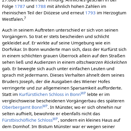
Folge
1787
und
1788
mit ähnlich hohen Zahlen im
rheinischen Teil der Diözese und erneut
1793
im Herzogtum
7
Westfalen.
Auch in seinem Auftreten unterschied er sich von seinen
Vorgängern. So trat er stets bescheiden und schlicht
gekleidet auf. Er wirkte auf seine Umgebung wie ein
Dorfvikar. In Bonn wunderte man sich, dass der Kurfürst sich
in einem schlichten grauen Überrock allein auf den Straßen
sehen ließ und Audienzen in einem
altschwarzen Röckelchen
gab. Er bewegte sich auch unter einfachen Leuten und
sprach mit jedermann. Dieses Verhalten ähnelt dem seines
Bruders Joseph, der die Ausgaben des Wiener Hofes
verringerte und zur allgemeinen Sparsamkeit aufforderte.
WP
Statt im
Kurfürstlichen Schloss in Bonn
lebte er im
vergleichsweise bescheidenen Vorgängerbau des späteren
WP
Oberbergamt Bonn
. In Münster, wo er sich ohnehin nur
selten aufhielt, bewohnte er ebenfalls nicht das
WP
Fürstbischöfliche Schloss
, sondern ein kleines Haus auf
dem Domhof. Im Bistum Münster war er wegen seiner