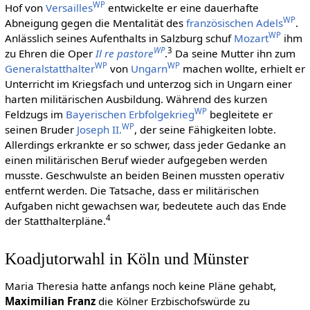
WP
Hof von
Versailles
entwickelte er eine dauerhafte
WP
Abneigung gegen die Mentalität des
französischen Adels
.
WP
Anlässlich seines Aufenthalts in Salzburg schuf
Mozart
ihm
WP
3
zu Ehren die Oper
Il re pastore
.
Da seine Mutter ihn zum
WP
WP
Generalstatthalter
von
Ungarn
machen wollte, erhielt er
Unterricht im Kriegsfach und unterzog sich in Ungarn einer
harten militärischen Ausbildung. Während des kurzen
WP
Feldzugs im
Bayerischen Erbfolgekrieg
begleitete er
WP
seinen Bruder
Joseph II.
, der seine Fähigkeiten lobte.
Allerdings erkrankte er so schwer, dass jeder Gedanke an
einen militärischen Beruf wieder aufgegeben werden
musste. Geschwulste an beiden Beinen mussten operativ
entfernt werden. Die Tatsache, dass er militärischen
Aufgaben nicht gewachsen war, bedeutete auch das Ende
4
der Statthalterpläne.
Koadjutorwahl in Köln und Münster
Maria Theresia hatte anfangs noch keine Pläne gehabt,
Maximilian Franz
die Kölner Erzbischofswürde zu