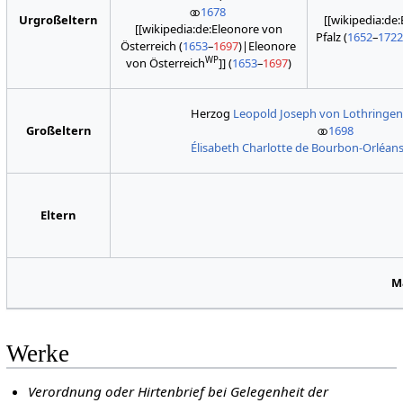
⚭
1678
[[wikipedia:de
Urgroßeltern
[[wikipedia:de:Eleonore von
Pfalz (
1652
–
172
Österreich (
1653
–
1697
)|Eleonore
WP
von Österreich
]] (
1653
–
1697
)
Herzog
Leopold Joseph von Lothringe
⚭
1698
Großeltern
Élisabeth Charlotte de Bourbon-Orléan
Eltern
M
Werke
Verordnung oder Hirtenbrief bei Gelegenheit der