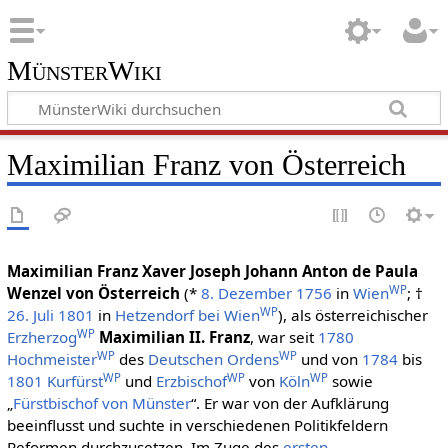
MünsterWiki
Maximilian Franz von Österreich
Maximilian Franz Xaver Joseph Johann Anton de Paula
WP
Wenzel von Österreich
(*
8. Dezember
1756
in
Wien
; †
WP
26. Juli
1801
in
Hetzendorf bei Wien
), als österreichischer
WP
Erzherzog
Maximilian II. Franz
, war seit
1780
WP
WP
Hochmeister
des
Deutschen Ordens
und von
1784
bis
WP
WP
WP
1801
Kurfürst
und
Erzbischof
von
Köln
sowie
„
Fürstbischof von Münster
“. Er war von der Aufklärung
beeinflusst und suchte in verschiedenen Politikfeldern
Reformen durchzusetzen. Im Zuge des
ersten