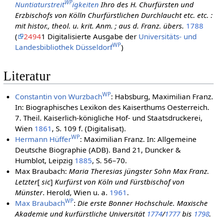
WP
Nuntiaturstreit
igkeiten
Ihro des H. Churfürsten und
Erzbischofs von Kölln Churfürstlichen Durchlaucht etc. etc. :
mit histor., theol. u. krit. Anm. ; aus d. Franz. übers.
1788
(
2494
1 Digitalisierte Ausgabe der
Universitäts- und
WP
Landesbibliothek Düsseldorf
)
Literatur
WP
Constantin von Wurzbach
: Habsburg, Maximilian Franz.
In: Biographisches Lexikon des Kaiserthums Oesterreich.
7. Theil. Kaiserlich-königliche Hof- und Staatsdruckerei,
Wien
1861
, S. 109 f. (Digitalisat).
WP
Hermann Hüffer
: Maximilian Franz. In: Allgemeine
Deutsche Biographie (ADB). Band 21, Duncker &
Humblot, Leipzig
1885
, S. 56–70.
Max Braubach:
Maria Theresias jüngster Sohn Max Franz.
Letzter
[
sic
]
Kurfürst von Köln und Fürstbischof von
Münster
. Herold, Wien u. a.
1961
.
WP
Max Braubach
:
Die erste Bonner Hochschule. Maxische
Akademie und kurfürstliche Universität
1774
/
1777
bis
1798
.