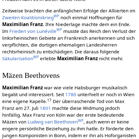
Zeitweise brachten die anfänglichen Erfolge der Alliierten im
WP
Zweiten Koalitionskrieg
noch einmal Hoffnungen für
Maximilian Franz
. Ihre Niederlage machte dem ein Ende.
WP
Im
Frieden von Lunéville
musste das Reich den Verlust der
linksrheinischen Gebiete an Frankreich anerkennen und sich
verpflichten, die dortigen ehemaligen Landesherren
rechtsrheinisch zu entschädigen. Die daraus folgende
WP
Säkularisation
erlebte
Maximilian Franz
nicht mehr.
Mäzen Beethovens
Maximilian Franz
war wie viele Habsburger musikalisch
begabt und interessiert. Seit
1780
unterhielt er noch in Wien
17
eine eigene Kapelle.
Der überraschende Tod von Max
Franz am 27. Juli
1801
machte diese Widmung jedoch
hinfällig. Max Franz von Köln war der erste bedeutende
WP
Mäzen von
Ludwig van Beethoven
, auch wenn er keine
engere persönliche Beziehung zu ihm hatte. Er förderte den
jungen Komponisten in Bonn, indem er ihn als Hoforganisten