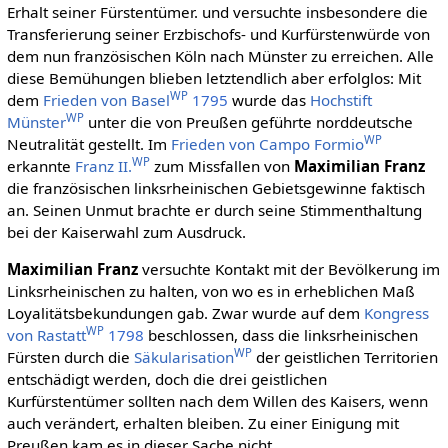
Erhalt seiner Fürstentümer. und versuchte insbesondere die
Transferierung seiner Erzbischofs- und Kurfürstenwürde von
dem nun französischen Köln nach Münster zu erreichen. Alle
diese Bemühungen blieben letztendlich aber erfolglos: Mit
WP
dem
Frieden von Basel
1795
wurde das
Hochstift
WP
Münster
unter die von Preußen geführte norddeutsche
WP
Neutralität gestellt. Im
Frieden von Campo Formio
WP
erkannte
Franz II.
zum Missfallen von
Maximilian Franz
die französischen linksrheinischen Gebietsgewinne faktisch
an. Seinen Unmut brachte er durch seine Stimmenthaltung
bei der Kaiserwahl zum Ausdruck.
Maximilian Franz
versuchte Kontakt mit der Bevölkerung im
Linksrheinischen zu halten, von wo es in erheblichen Maß
Loyalitätsbekundungen gab. Zwar wurde auf dem
Kongress
WP
von Rastatt
1798
beschlossen, dass die linksrheinischen
WP
Fürsten durch die
Säkularisation
der geistlichen Territorien
entschädigt werden, doch die drei geistlichen
Kurfürstentümer sollten nach dem Willen des Kaisers, wenn
auch verändert, erhalten bleiben. Zu einer Einigung mit
Preußen kam es in dieser Sache nicht.