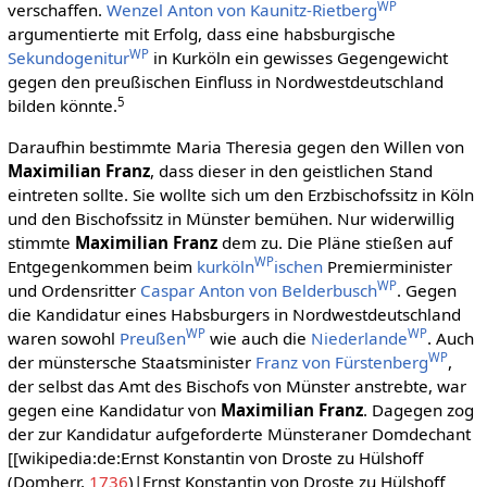
WP
verschaffen.
Wenzel Anton von Kaunitz-Rietberg
argumentierte mit Erfolg, dass eine habsburgische
WP
Sekundogenitur
in Kurköln ein gewisses Gegengewicht
gegen den preußischen Einfluss in Nordwestdeutschland
5
bilden könnte.
Daraufhin bestimmte Maria Theresia gegen den Willen von
Maximilian Franz
, dass dieser in den geistlichen Stand
eintreten sollte. Sie wollte sich um den Erzbischofssitz in Köln
und den Bischofssitz in Münster bemühen. Nur widerwillig
stimmte
Maximilian Franz
dem zu. Die Pläne stießen auf
WP
Entgegenkommen beim
kurköln
ischen
Premierminister
WP
und Ordensritter
Caspar Anton von Belderbusch
. Gegen
die Kandidatur eines Habsburgers in Nordwestdeutschland
WP
WP
waren sowohl
Preußen
wie auch die
Niederlande
. Auch
WP
der münstersche Staatsminister
Franz von Fürstenberg
,
der selbst das Amt des Bischofs von Münster anstrebte, war
gegen eine Kandidatur von
Maximilian Franz
. Dagegen zog
der zur Kandidatur aufgeforderte Münsteraner Domdechant
[[wikipedia:de:Ernst Konstantin von Droste zu Hülshoff
(Domherr,
1736
)|Ernst Konstantin von Droste zu Hülshoff