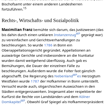
Bischofsamt unter einem anderen Landesherren
15
fortzuführen.
Rechts-, Wirtschafts- und Sozialpolitik
Maximilian Franz
bemühte sich darum, das Justizwesen (das
WP
bis dahin durch einen unklaren
Instanzenzug
geprägt war)
zu vereinfachen und Gerichtsverhandlungen zu
beschleunigen. So wurde
1786
in Bonn ein
Oberappellationsgericht gegründet. Appellationen an
auswärtige Gerichte und insbesondere an die Nuntiatur
wurden damit weitgehend überflüssig. Auch gab es
Bemühungen, die Dauer der einzelnen Fälle zu
beschleunigen. Außerdem wurde die Folter fast gänzlich
WP
abgeschafft. Die Regierung des
Nebenland
es
Herzogtum
Westfalen wurde
1787
der Hofkammer in Bonn unterstellt.
Versucht wurde auch, oligarchischen Auswüchsen in den
Städten entgegenzuwirken. Insgesamt aber respektierte der
Kurfürst die Rechte von Landständen und dem
Kölner
WP
Domkapitel
. Obwohl Graf Spiegel als Hofkammerpräsident