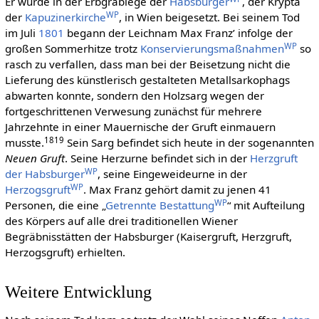
Er wurde in der Erbgrablege der
Habsburger
, der Krypta
WP
der
Kapuzinerkirche
, in Wien beigesetzt. Bei seinem Tod
im Juli
1801
begann der Leichnam Max Franz’ infolge der
WP
großen Sommerhitze trotz
Konservierungsmaßnahmen
so
rasch zu verfallen, dass man bei der Beisetzung nicht die
Lieferung des künstlerisch gestalteten Metallsarkophags
abwarten konnte, sondern den Holzsarg wegen der
fortgeschrittenen Verwesung zunächst für mehrere
Jahrzehnte in einer Mauernische der Gruft einmauern
18
19
musste.
Sein Sarg befindet sich heute in der sogenannten
Neuen Gruft
. Seine Herzurne befindet sich in der
Herzgruft
WP
der Habsburger
, seine Eingeweideurne in der
WP
Herzogsgruft
. Max Franz gehört damit zu jenen 41
WP
Personen, die eine „
Getrennte Bestattung
“ mit Aufteilung
des Körpers auf alle drei traditionellen Wiener
Begräbnisstätten der Habsburger (Kaisergruft, Herzgruft,
Herzogsgruft) erhielten.
Weitere Entwicklung