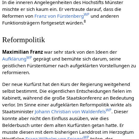
In die inneren Angelegenheiten des Hochstifts Münster
mischte er sich kaum ein. Er vertraute darauf, dass die
WP
Reformen von
Franz von Fürstenberg
und anderen
8
Funktionsträgern fortgesetzt würden.
Reformpolitik
Maximilian Franz
war sehr stark von den Ideen der
WP
Aufklärung
geprägt und bemühte sich darum, seine
geistlichen Fürstentümer nach aufgeklärten Vorstellungen zu
reformieren.
Der neue Kurfürst hat den Kurs der Regierung weitgehend
selbst bestimmt. Die eigentlichen Entscheidungen fielen im
Kabinett, während die große Staatskonferenz an Bedeutung
verlor. Im Sinne einer aufgeklärten Reformpolitik wirkte als
WP
Staatsminister
Johann Christian von Waldenfels
. Dieser
konnte aber nicht den Einfluss ausüben, wie dies
Belderbusch unter dem alten Kurfürsten getan hatte. Er
musste diesen mit dem bisherigen Landdrost im Herzogtum
WP
Westfalen
Franz Wilhelm von Spiegel
teilen, der