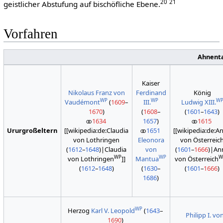
20
21
geistlicher Abstufung auf bischöfliche Ebene.
Vorfahren
Ahnent
Kaiser
Nikolaus Franz von
Ferdinand
König
WP
WP
W
Vaudémont
(
1609
–
III.
Ludwig XIII.
1670
)
(
1608
–
(
1601
–
1643
)
⚭
1634
1657
)
⚭
1615
[[wikipedia:de:Claudia
⚭
1651
[[wikipedia:de:A
Ururgroßeltern
von Lothringen
Eleonora
von Österreic
(
1612
–
1648
)|Claudia
von
(
1601
–
1666
)|An
WP
WP
W
von Lothringen
]]
Mantua
von Österreich
(
1612
–
1648
)
(
1630
–
(
1601
–
1666
)
1686
)
WP
Herzog
Karl V. Leopold
(
1643
–
Philipp I. v
1690
)