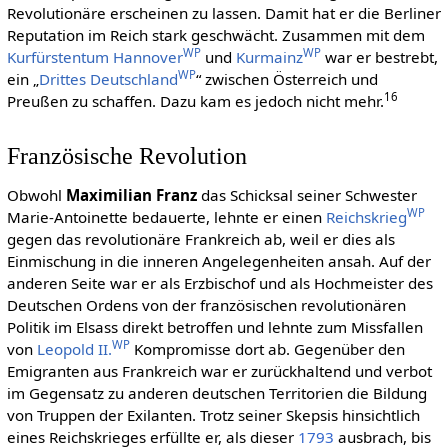
Revolutionäre erscheinen zu lassen. Damit hat er die Berliner
Reputation im Reich stark geschwächt. Zusammen mit dem
WP
WP
Kurfürstentum Hannover
und
Kurmainz
war er bestrebt,
WP
ein „
Drittes Deutschland
“ zwischen Österreich und
16
Preußen zu schaffen. Dazu kam es jedoch nicht mehr.
Französische Revolution
Obwohl
Maximilian Franz
das Schicksal seiner Schwester
WP
Marie-Antoinette bedauerte, lehnte er einen
Reichskrieg
gegen das revolutionäre Frankreich ab, weil er dies als
Einmischung in die inneren Angelegenheiten ansah. Auf der
anderen Seite war er als Erzbischof und als Hochmeister des
Deutschen Ordens von der französischen revolutionären
Politik im Elsass direkt betroffen und lehnte zum Missfallen
WP
von
Leopold II.
Kompromisse dort ab. Gegenüber den
Emigranten aus Frankreich war er zurückhaltend und verbot
im Gegensatz zu anderen deutschen Territorien die Bildung
von Truppen der Exilanten. Trotz seiner Skepsis hinsichtlich
eines Reichskrieges erfüllte er, als dieser
1793
ausbrach, bis