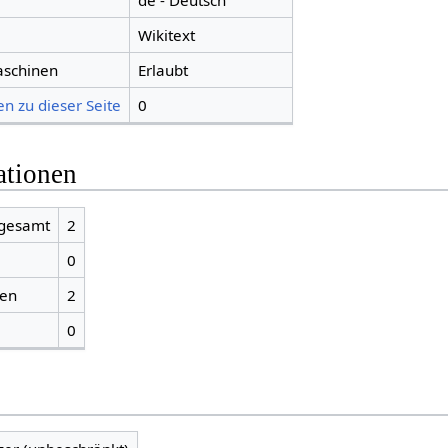
de - Deutsch
Wikitext
aschinen
Erlaubt
n zu dieser Seite
0
ationen
sgesamt
2
0
ien
2
0