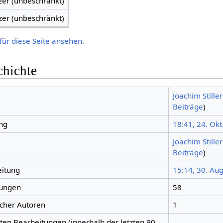
zer (unbeschränkt)
zer (unbeschränkt)
für diese Seite ansehen.
chichte
Joachim Stiller
Beiträge
)
ng
18:41, 24. Okt
Joachim Stiller
Beiträge
)
eitung
15:14, 30. Au
tungen
58
icher Autoren
1
gten Bearbeitungen (innerhalb der letzten 90