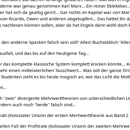
erne war genau genommen Karl Marx... Ein reiner Eklektiker...
r hat sich da gealtig geirrt... Gar nichts im Kapital war von Ma
s von Ricardo, Owen und anderen abgekupfert... Das hättet Ihr d
ls nachlesen können sollen, aber da hat Engels dann wohl doch 
en anderne Spacken falsch sein soll? Alles! Buchstäblich "Alles
lausfall, und das bis auf den heutigene Tag...
r das komplette klassische System komplett knicken könnte... Ko
mehr einen mittelaterlichen Tauschwert... Was soll der ganze Dr
 Studenten zieht es bis heute magisch an, wie das Licht die Mott
t...
ich "zwei" divergente Mehrwerttheorien von unterschiedlichen U
ondern auch noch "beide" falsch sind...
dukt (Kolossaler Unsinn der ersten Merhwerttheorie aus Band 2 
iellen Fall der Profitrate (kolossaler Unsinn der zweiten Mehrwe