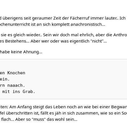
d überigens seit geraumer Zeit der Fächerruf immer lauter.. Ic
ochenunterricht ist an sich komplett anachronistisch...
en sie es gleich wieder.. Sein wir doch mal ehrlich, aber die Anth
es Bestehens... Aber wer oder was eigentlich "nicht"...
 habe keine Ahnung...
en Knochen 

ein.

rn naaach.

raten: Am Anfang steigt das Leben noch an wie bei einer Begwa
l überschritten ist, fällt es jäh in sich zusammen, wie so ein S
flach... Aber so "muss" das wohl sein...