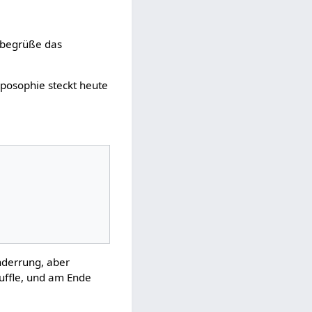
h begrüße das
roposophie steckt heute
nderrung, aber
ouffle, und am Ende