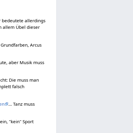
r bedeutete allerdings
h allem Übel dieser
i Grundfarben, Arcus
Leute, aber Musik muss
icht: Die muss man
plett falsch
len
... Tanz muss
in, "kein" Sport