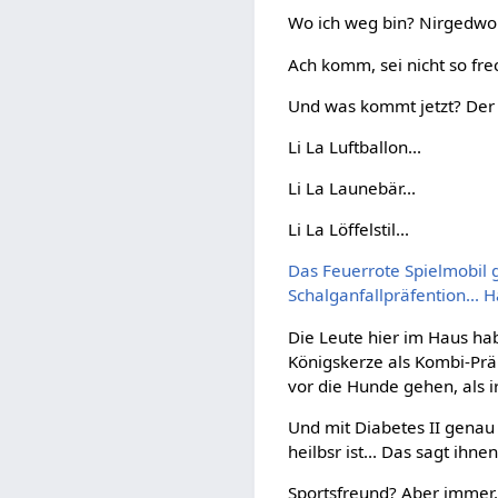
Wo ich weg bin? Nirgedwo..
Ach komm, sei nicht so fr
Und was kommt jetzt? Der F
Li La Luftballon...
Li La Launebär...
Li La Löffelstil...
Das Feuerrote Spielmobil gi
Schalganfallpräfention... 
Die Leute hier im Haus ha
Königskerze als Kombi-Präp
vor die Hunde gehen, als 
Und mit Diabetes II genau 
heilbsr ist... Das sagt ihn
Sportsfreund? Aber immer.