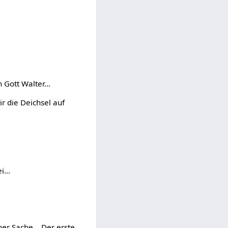
 Gott Walter...
r die Deichsel auf
...
ner Sache... Der erste