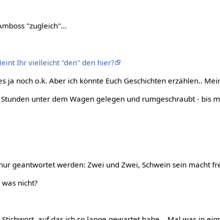
boss "zugleich"...
int Ihr vielleicht "den" den hier?
s ja noch o.k. Aber ich könnte Euch Geschichten erzählen.. Mein
 Stunden unter dem Wagen gelegen und rumgeschraubt - bis mi
nur geantwortet werden: Zwei und Zwei, Schwein sein macht frei
r was nicht?
das Stichwort, auf das ich so lange gewartet habe... Mal was in eig