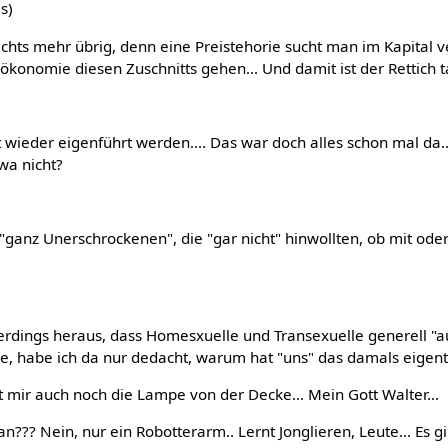
s)
nichts mehr übrig, denn eine Preistehorie sucht man im Kapital v
konomie diesen Zuschnitts gehen... Und damit ist der Rettich ta
cht wieder eigenführt werden.... Das war doch alles schon mal da.
twa nicht?
"ganz Unerschrockenen", die "gar nicht" hinwollten, ob mit ode
llerdings heraus, dass Homesxuelle und Transexuelle generell "
, habe ich da nur dedacht, warum hat "uns" das damals eigent
lt mir auch noch die Lampe von der Decke... Mein Gott Walter...
an??? Nein, nur ein Robotterarm.. Lernt Jonglieren, Leute... Es gi