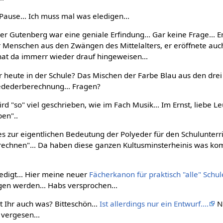
ause... Ich muss mal was eledigen...
 Gutenberg war eine geniale Erfindung... Gar keine Frage... E
er Menschen aus den Zwängen des Mittelalters, er eröffnete auc
r hat da immerr wieder drauf hingeweisen...
r heute in der Schule? Das Mischen der Farbe Blau aus den dre
edederberechnung... Fragen?
rd "so" viel geschrieben, wie im Fach Musik... Im Ernst, liebe 
ben"..
es zur eigentlichen Bedeutung der Polyeder für den Schulunterr
rechnen"... Da haben diese ganzen Kultusminsterheinis was kom
ledigt... Hier meine neuer
Fächerkanon für praktisch "alle" Schu
gen werden... Habs versprochen...
t Ihr auch was? Bitteschön...
Ist allerdings nur ein Entwurf....
Ne
 vergesen...