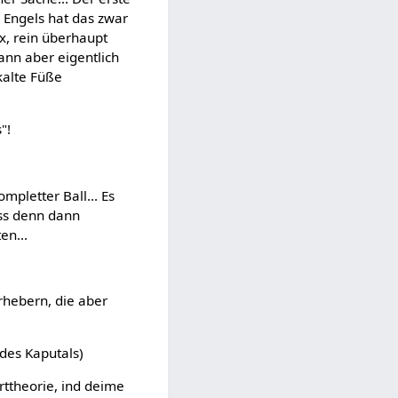
 Engels hat das zwar
rx, rein überhaupt
ann aber eigentlich
kalte Füße
"!
mpletter Ball... Es
iss denn dann
en...
rhebern, die aber
des Kaputals)
rttheorie, ind deime