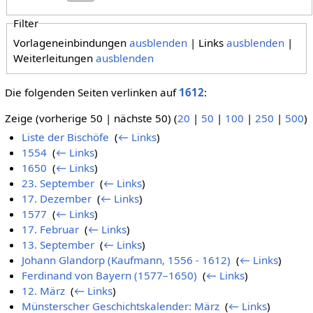
Filter
Vorlageneinbindungen
ausblenden
| Links
ausblenden
|
Weiterleitungen
ausblenden
Die folgenden Seiten verlinken auf
1612
:
Zeige (vorherige 50 | nächste 50) (
20
|
50
|
100
|
250
|
500
)
Liste der Bischöfe
‎
(
← Links
)
1554
‎
(
← Links
)
1650
‎
(
← Links
)
23. September
‎
(
← Links
)
17. Dezember
‎
(
← Links
)
1577
‎
(
← Links
)
17. Februar
‎
(
← Links
)
13. September
‎
(
← Links
)
Johann Glandorp (Kaufmann, 1556 - 1612)
‎
(
← Links
)
Ferdinand von Bayern (1577–1650)
‎
(
← Links
)
12. März
‎
(
← Links
)
Münsterscher Geschichtskalender: März
‎
(
← Links
)