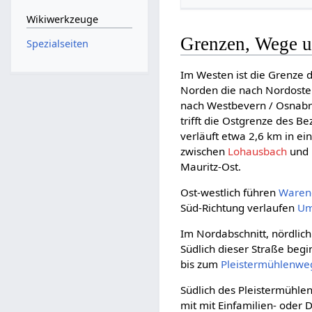
Wikiwerkzeuge
Grenzen, Wege u
Spezialseiten
Im Westen ist die Grenze 
Norden die nach Nordoste
nach Westbevern / Osnabr
trifft die Ostgrenze des 
verläuft etwa 2,6 km in e
zwischen
Lohausbach
und
Mauritz-Ost.
Ost-westlich führen
Warend
Süd-Richtung verlaufen
Um
Im Nordabschnitt, nördlic
Südlich dieser Straße begi
bis zum
Pleistermühlenwe
Südlich des Pleistermühle
mit mit Einfamilien- ode