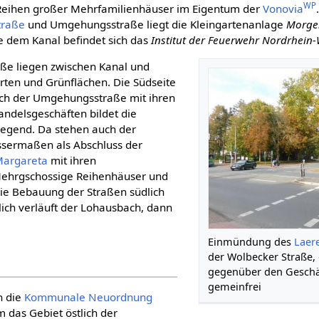
WP
Reihen großer Mehrfamilienhäuser im Eigentum der
Vonovia
traße
und Umgehungsstraße liegt die Kleingartenanlage
Morgen
e dem Kanal befindet sich das
Institut der Feuerwehr Nordrhein
aße liegen zwischen Kanal und
ten und Grünflächen. Die Südseite
ich der Umgehungsstraße mit ihren
ndelsgeschäften bildet die
gend. Da stehen auch der
sermaßen als Abschluss der
 Margareta
mit ihren
 Mehrgschossige Reihenhäuser und
die Bebauung der Straßen südlich
lich verläuft der Lohausbach, dann
Einmündung des
Laer
der Wolbecker Straße, 
gegenüber den Geschäf
gemeinfrei
h die
Kommunale Neuordnung
m das Gebiet östlich der