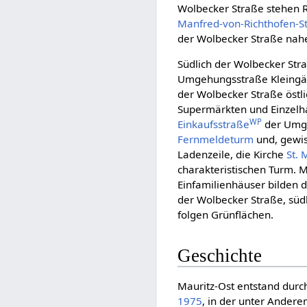
Wolbecker Straße stehen 
Manfred-von-Richthofen-S
der Wolbecker Straße nah
Südlich der Wolbecker Str
Umgehungsstraße Kleingär
der Wolbecker Straße östl
Supermärkten und Einzelha
WP
Einkaufsstraße
der Umge
Fernmeldeturm
und, gewis
Ladenzeile, die Kirche
St.
charakteristischen Turm.
Einfamilienhäuser bilden 
der Wolbecker Straße, süd
folgen Grünflächen.
Geschichte
Mauritz-Ost entstand durc
1975
, in der unter Andere