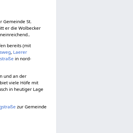
er Gemeinde St.
itt er die Wolbecker
neinreichend..
en bereits (mit
nsweg
,
Laerer
straße
in nord-
n und an der
iet viele Höfe mit
sch in heutiger Lage
gstraße
zur Gemeinde