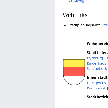
Landweg
Weblinks
Stadtplanungsamt:
Stad
Wohnbereich
Stadtteile:
Dyckburg
|
Kinderhaus
Schonebeck
Innenstadtv
Herz-Jesu-Vi
Rumphorst
Stadtbezirk