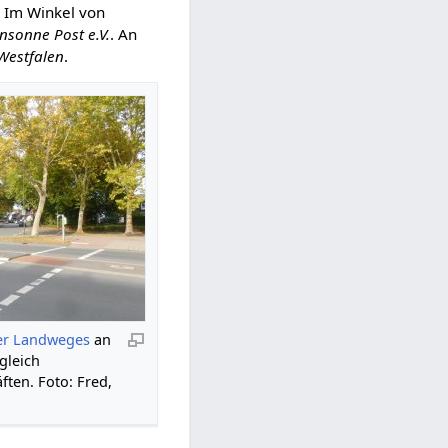
. Im Winkel von
sonne Post e.V.
. An
-Westfalen
.
er Landweges
an
gleich
ten. Foto: Fred,