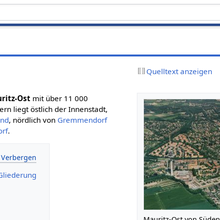
Quelltext anzeigen
ritz-Ost
mit über 11 000
n liegt östlich der Innenstadt,
end
, nördlich von
Gremmendorf
rf
.
Gliederung
Mauritz-Ost von Süden