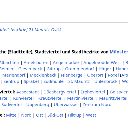
tteilsteckbrief 71 Mauritz-Ost
e (Stadtteile), Stadtviertel und Stadtbezirke von
Münste
Albachten
|
Amelsbüren
|
Angelmodde
|
Angelmodde-West
|
B
Gelmer
|
Gievenbeck
|
Gittrup
|
Gremmendorf
|
Häger
|
Hando
|
Mariendorf
|
Mecklenbeck
|
Nienberge
|
Oberort
|
Roxel
(
Alt
|
Sentrup
|
Sprakel
|
Sudmühle
|
St. Mauritz
|
Uhlenbrock
|
Wo
iertel:
Aaseestadt
|
Düesbergviertel
|
Erphoviertel
|
Geistvier
ertel
|
Kuhviertel
|
Kreuzviertel
|
Martiniviertel
|
Mauritzviertel
|
Südviertel
|
Uppenberg
|
Überwasser
|
Zentrum Nord
e :
Mitte
|
Nord
|
Ost
|
Süd-Ost
|
Hiltrup
|
West