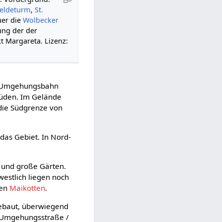
eldeturm
,
St.
uer die
Wolbecker
ung der der
 Margareta. Lizenz:
ie Umgehungsbahn
Süden. Im Gelände
 die Südgrenze von
das Gebiet. In Nord-
n und große Gärten.
westlich liegen noch
den
Maikotten
.
bebaut, überwiegend
l Umgehungsstraße /