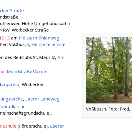
cker Straße
ndstraße
rmühlenweg Höhe Umgehungsbahn
r NRW, Wolbecker Straße
 1913
am
Pleistermühlenweg
hen Voßbusch,
Heinrich-Lersch-
n des Reitclubs St. Mauritz,
Am
he
.
Mondstraße
/
An der
Margareta
, Wolbecker
hungskirche
,
Laerer Landweg
Konradkirche
Voßbusch. Foto: Fred,
einschaftsgrundschule),
r-Schule
(Förderschule),
Laerer