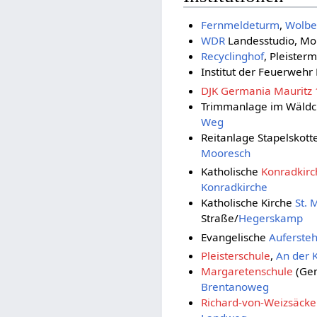
Fernmeldeturm
,
Wolbe
WDR
Landesstudio, Mo
Recyclinghof
, Pleiste
Institut der Feuerweh
DJK Germania Mauritz
Trimmanlage im Wäldc
Weg
Reitanlage Stapelskotte
Mooresch
Katholische
Konradkirc
Konradkirche
Katholische Kirche
St. 
Straße/
Hegerskamp
Evangelische
Auferste
Pleisterschule
,
An der 
Margaretenschule
(Gem
Brentanoweg
Richard-von-Weizsäcke