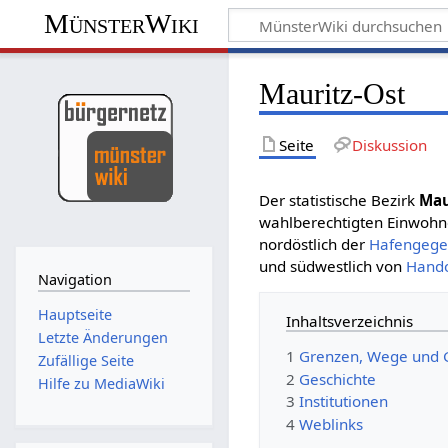
MünsterWiki
Mauritz-Ost
Seite
Diskussion
Der statistische Bezirk
Mau
wahlberechtigten Einwohner
nordöstlich der
Hafengeg
und südwestlich von
Hando
Navigation
Hauptseite
Inhaltsverzeichnis
Letzte Änderungen
1
Grenzen, Wege und 
Zufällige Seite
2
Geschichte
Hilfe zu MediaWiki
3
Institutionen
4
Weblinks