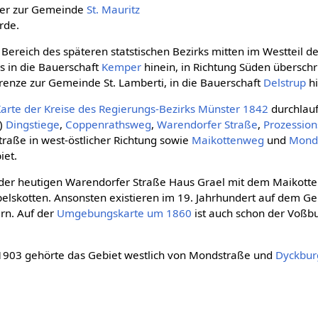
her zur Gemeinde
St. Mauritz
rde.
 Bereich des späteren statstischen Bezirks mitten im Westteil d
is in die Bauerschaft
Kemper
hinein, in Richtung Süden überschr
renze zur Gemeinde St. Lamberti, in die Bauerschaft
Delstrup
hi
arte der Kreise des Regierungs-Bezirks Münster 1842
durchlauf
)
Dingstiege
,
Coppenrathsweg
,
Warendorfer Straße
,
Prozessio
raße in west-östlicher Richtung sowie
Maikottenweg
und
Mond
iet.
 der heutigen Warendorfer Straße Haus Grael mit dem Maikotte
elskotten. Ansonsten existieren im 19. Jahrhundert auf dem Geb
rn. Auf der
Umgebungskarte um 1860
ist auch schon der Voßbu
903 gehörte das Gebiet westlich von Mondstraße und
Dyckbur