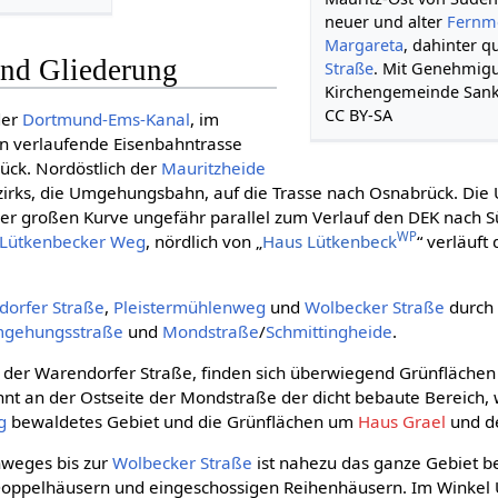
neuer und alter
Fernm
Margareta
, dahinter q
nd Gliederung
Straße
. Mit Genehmig
Kirchengemeinde Sankt
CC BY-SA
der
Dortmund-Ems-Kanal
, im
n verlaufende Eisenbahntrasse
ück. Nordöstlich der
Mauritzheide
Bezirks, die Umgehungsbahn, auf die Trasse nach Osnabrück. D
iner großen Kurve ungefähr parallel zum Verlauf den DEK nach 
WP
Lütkenbecker Weg
, nördlich von „
Haus Lütkenbeck
“ verläuft
orfer Straße
,
Pleistermühlenweg
und
Wolbecker Straße
durch 
gehungsstraße
und
Mondstraße
/
Schmittingheide
.
h der Warendorfer Straße, finden sich überwiegend Grünfläche
nnt an der Ostseite der Mondstraße der dicht bebaute Bereich, 
g
bewaldetes Gebiet und die Grünflächen um
Haus Grael
und 
nweges bis zur
Wolbecker Straße
ist nahezu das ganze Gebiet 
r Doppelhäusern und eingeschossigen Reihenhäusern. Im Winke