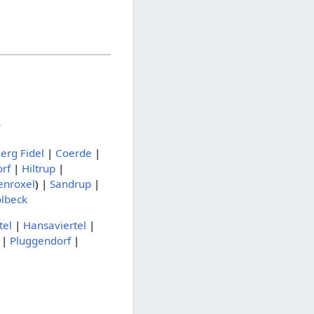
r
erg Fidel
|
Coerde
|
rf
|
Hiltrup
|
enroxel
) |
Sandrup
|
lbeck
tel
|
Hansaviertel
|
|
Pluggendorf
|