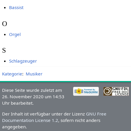
Bassist
O
Orgel
S
Schlagzeuger
Kategorie
:
Musiker
Diese Seite wurde zuletzt am
26. November 2020 um 14:53
Uhr bearbeitet.
Der Inhalt ist verfügbar unter der Lizenz
GNU Free
Documentation License 1.2
, sofern nicht anders
angegeben.