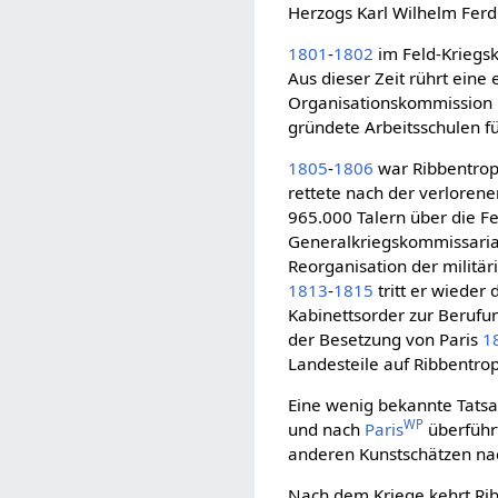
Herzogs Karl Wilhelm Fer
1801
-
1802
im Feld-Kriegsk
Aus dieser Zeit rührt ein
Organisationskommission 
gründete Arbeitsschulen fü
1805
-
1806
war Ribbentrop
rettete nach der verloren
965.000 Talern über die 
Generalkriegskommissariat
Reorganisation der militär
1813
-
1815
tritt er wieder
Kabinettsorder zur Berufu
der Besetzung von Paris
1
Landesteile auf Ribbentrop
Eine wenig bekannte Tatsa
WP
und nach
Paris
überführ
anderen Kunstschätzen nac
Nach dem Kriege kehrt Ri