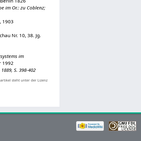
 Berlin 1826
e im Or.: zu Coblenz;
., 1903
chau Nr. 10, 38. Jg.
rsystems im
r 1992
 1889, S. 398-402
artikel steht unter der Lizenz