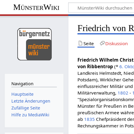
MünsterWiki
Friedrich von 
Seite
Diskussion
Friedrich Wilhelm Chris
von Ribbentrop
(*
6. Okt
Landkreis Helmstedt, Nie
Potsdam), Wirklicher Gehei
Navigation
einflussreicher Militär un
Militärverwaltung,
1802
-
Hauptseite
"Spezialorganisationskomm
Letzte Änderungen
Münster für Preußen in Be
Zufällige Seite
preußischen Armee währe
Hilfe zu MediaWiki
ab
1835
Chefpräsident der
Rechnungskammer in Potsdam