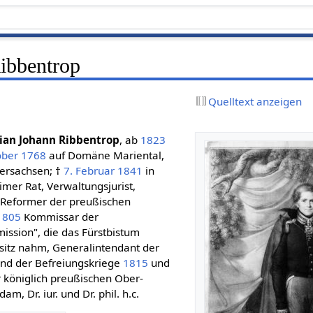
Ribbentrop
Quelltext anzeigen
tian Johann Ribbentrop
, ab
1823
ober
1768
auf Domäne Mariental,
dersachsen; †
7. Februar
1841
in
mer Rat, Verwaltungsjurist,
d Reformer der preußischen
1805
Kommissar der
ission", die das Fürstbistum
sitz nahm, Generalintendant der
nd der Befreiungskriege
1815
und
 königlich preußischen Ober-
, Dr. iur. und Dr. phil. h.c.