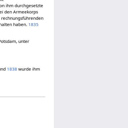
von ihm durchgesetzte
bei den Armeekorps
er rechnungsführenden
erhalten haben.
1835
Potsdam, unter
 und
1838
wurde ihm