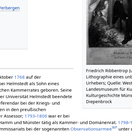
Friedrich Ribbentrop (
Oktober
1768
auf der
Lithographie eines un
Urhebers; Quelle: West
ei Helmstedt als Sohn eines
Landesmuseum für Ku
schen Kammerrates geboren. Seine
Kulturgeschichte Münst
der Universität Helmstedt beendete
Diepenbrock
eferendar bei der Kriegs- und
n in den preußischen
r Assessor;
1793
-
1806
war er bei
Hamm und Münster tätig als Kammer- und Domänenrat.
1798
-
WP
ommissariats bei der sogenannten
Observationsarmee
unter 