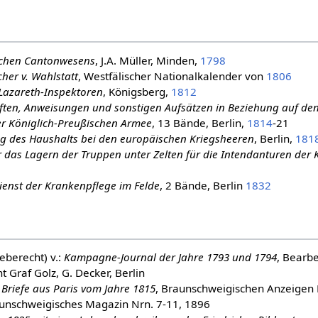
schen Cantonwesens
, J.A. Müller, Minden,
1798
cher v. Wahlstatt
, Westfälischer Nationalkalender von
1806
d-Lazareth-Inspektoren
, Königsberg,
1812
ten, Anweisungen und sonstigen Aufsätzen in Beziehung auf den D
 Königlich-Preußischen Armee
, 13 Bände, Berlin,
1814
-21
ung des Haushalts bei den europäischen Kriegsheeren
, Berlin,
181
 das Lagern der Truppen unter Zelten für die Intendanturen der 
ienst der Krankenpflege im Felde
, 2 Bände, Berlin
1832
eberecht) v.:
Kampagne-Journal der Jahre 1793 und 1794
, Bearbe
 Graf Golz, G. Decker, Berlin
Briefe aus Paris vom Jahre 1815
, Braunschweigischen Anzeigen N
aunschweigisches Magazin Nrn. 7-11, 1896