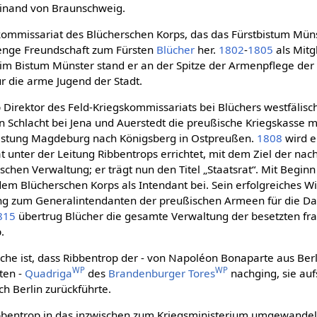
dinand von Braunschweig.
ommissariat des Blücherschen Korps, das das Fürstbistum Müns
e enge Freundschaft zum Fürsten
Blücher
her.
1802
-
1805
als Mitg
im Bistum Münster stand er an der Spitze der Armenpflege de
r die arme Jugend der Stadt.
 Direktor des Feld-Kriegskommissariats bei Blüchers westfäli
en Schlacht bei Jena und Auerstedt die preußische Kriegskasse 
Festung Magdeburg nach Königsberg in Ostpreußen.
1808
wird e
 unter der Leitung Ribbentrops errichtet, mit dem Ziel der nac
ischen Verwaltung; er trägt nun den Titel „Staatsrat“. Mit Begin
 dem Blücherschen Korps als Intendant bei. Sein erfolgreiches W
ng zum Generalintendanten der preußischen Armeen für die Da
815
übertrug Blücher die gesamte Verwaltung der besetzten fr
.
che ist, dass Ribbentrop der - von Napoléon Bonaparte aus Ber
WP
WP
ten -
Quadriga
des
Brandenburger Tores
nachging, sie au
h Berlin zurückführte.
bbentrop in das inzwischen zum Kriegsministerium umgewandel