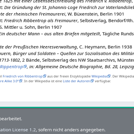
re 1825 mit einer Lebensbeschreibung des Friedrich v. Ribbentrop
,
t:
Die Gründung der St. Johannis-Loge Friedrich zur Vaterlandslieb
hte der rheinischen Freimaurerei
, W. Büxenstein, Berlin 1901
t:
Friedrich Ribbentrop als Freimaurer
, Selbstverlag, Bendorf/Rh
.S. Mittler u. Sohn, Berlin 1907
Ein deutscher Mann – aus alten Briefen mitgeteilt
, Tägliche Runds
te der Preußischen Heeresverwaltung
, C. Heymann, Berlin 1938
uern, Bürger und Soldaten – Quellen zur Sozialisation des Militä
1713-1802
, 2 Bände, Selbstverlag des NW Staatsarchivs, Münste
 Rippentrop
, in: Allgemeine Deutsche Biographie, Bd. 28, Leipzig
el
Friedrich von Ribbentrop
aus der freien Enzyklopädie
Wikipedia
. Der Wikipedia
e Alike 3.0“
. In der Wikipedia ist eine
Liste der Autoren
verfügbar.
bearbeitet.
tion License 1.2
, sofern nicht anders angegeben.