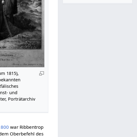
um 1815),
bekannten
fälisches
nst- und
er, Porträtarchiv
1800
war Ribbentrop
dem Oberbefehl des