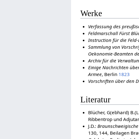
Werke
Verfassung des preußi
Feldmarschall Fürst Blü
Instruction für die Fel
Sammlung von Vorschrif
Oekonomie-Beamten der
Archiv für die Verwalt
Einige Nachrichten über
Armee
, Berlin
1823
Vorschriften über den D
Literatur
Blücher, G(ebhard) B.(L
Ribbentrop und Adjutant
J.D.:
Braunschweigische 
130, 144, Beilagen Br