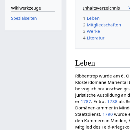
Inhaltsverzeichnis
Wikiwerkzeuge
1
Leben
Spezialseiten
2
Mitgliedschaften
3
Werke
4
Literatur
Leben
Ribbentrop wurde am 6. 
Klosterdomäne Mariental b
herzoglich braunschweigi
juristische Ausbildung an 
er
1787
. Er trat
1788
als R
Domänenkammer in Minde
Staatsdienst.
1790
wurde e
den Kammern in Minden, 
Mitglied des Feld-Kriegsk