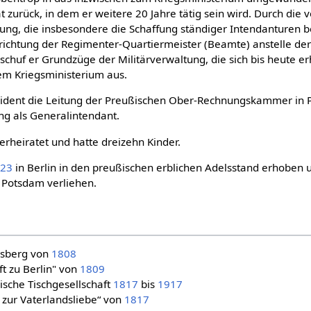
zurück, in dem er weitere 20 Jahre tätig sein wird. Durch die 
ung, die insbesondere die Schaffung ständiger Intendanturen 
nrichtung der Regimenter-Quartiermeister (Beamte) anstelle d
, schuf er Grundzüge der Militärverwaltung, die sich bis heute 
em Kriegsministerium aus.
sident die Leitung der Preußischen Ober-Rechnungskammer in 
ng als Generalintendant.
rheiratet und hatte dreizehn Kinder.
823
in Berlin in den preußischen erblichen Adelsstand erhoben
 Potsdam verliehen.
gsberg von
1808
ft zu Berlin" von
1809
ische Tischgesellschaft
1817
bis
1917
h zur Vaterlandsliebe“ von
1817