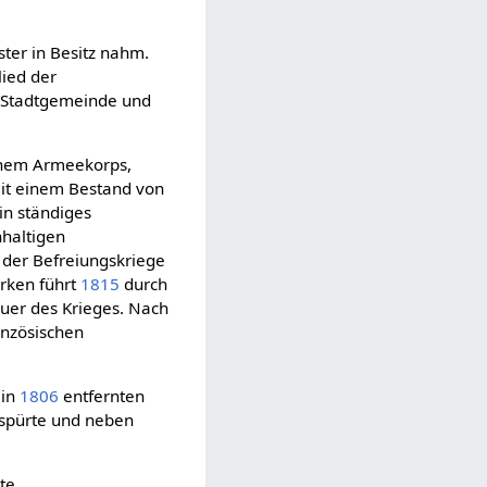
ter in Besitz nahm.
lied der
r Stadtgemeinde und
schem Armeekorps,
mit einem Bestand von
in ständiges
hhaltigen
n der Befreiungskriege
irken führt
1815
durch
uer des Krieges. Nach
anzösischen
lin
1806
entfernten
fspürte und neben
te