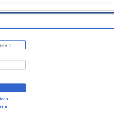
lden
sen?