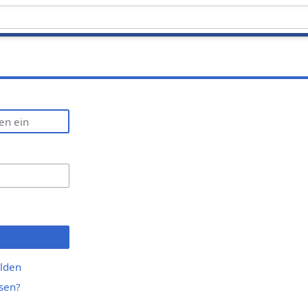
lden
sen?