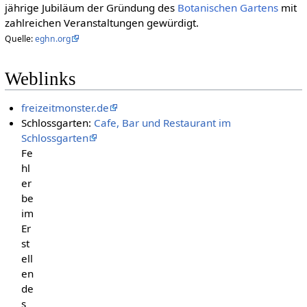
jährige Jubiläum der Gründung des
Botanischen Gartens
mit
zahlreichen Veranstaltungen gewürdigt.
Quelle:
eghn.org
Weblinks
freizeitmonster.de
Schlossgarten:
Cafe, Bar und Restaurant im
Schlossgarten
Fe
hl
er
be
im
Er
st
ell
en
de
s