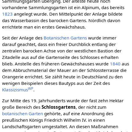
Sammlungsgärten überging. Der älteste heute noch
vorhandene Sammlungsgarten ist ein Alpinum, das bereits
1823
angelegt wurde. Den Mittelpunkt der Anlage bildete
das Wasserbassin des barocken Gartens. Nördlich davon
errichtete man ein erstes Gewächshaus.
Seit der Anlage des
Botanischen Gartens
wurde immer
darauf geachtet, dass ein freier Durchblick entlang der
zentralen barocken Achse von der westlichen Bastion der
Zitadelle aus auf die Gartenseite des Schlosses erhalten
blieb. Anstelle des früheren Gewächshauses wurde
1840
aus
dem Abbruchmaterial der Mauer an der Schlossterrasse die
Orangerie errichtet. Sie zählt heute in Deutschland zu den
wenigen Beispielen dieses Bautyps aus der Zeit des
WP
Klassizismus
.
Zur Mitte des 19. Jahrhunderts wurde der fast zehn Hektar
große Bereich des
Schlossgartens
, der nicht zum
botanischen Garten
gehörte, auf eine Anordnung des
preußischen Königs Friedrich Wilhelm IV. in einen
Landschaftsgarten umgestaltet. An diesen Maßnahmen