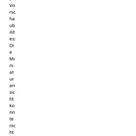
Vo
rsc
ha
ub
ild
es:
Di
e
Mi
ni
at
ur
an
sic
ht
ko
nn
te
nic
ht