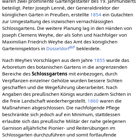
waren zwei prominente Gartengestalter des 19. Jahrhunderts
beteiligt. Peter Joseph Lenné, der Generaldirektor der
königlichen Gärten in Preußen, erstellte
1854
ein Gutachten
zur Umgestaltung des inzwischen vernachlässigten
Schlossgartens. Die weitere Planung lag in den Händen von
Joseph Clemens Weyhe, der als Sohn und Nachfolger von
Maximilian Friedrich Weyhe das Amt des königlichen
WP
Garteninspektors in
Düsseldorf
bekleidete.
Nach Weyhes Vorschlägen aus dem Jahre
1855
wurde das
Arboretum des botanischen Gartens in die angrenzenden
Bereiche des
Schlossgartens
mit einbezogen, durch
Verpflanzen einzelner Gehölze wurden bessere Sichten
geschaffen und die Wegeführung überarbeitet. Nach
Angaben des preußischen Königs wurden zudem Sichten in
die freie Landschaft wiederhergestellt.
1860
waren die
Maßnahmen abgeschlossen. Die nachfolgende Pflege
beschränkte sich jedoch auf ein Minimum, stattdessen
erlaubte sich das preußische Militär der nahe gelegenen
Garnison alljährliche Pionier- und Reiterübungen im
Schlossgarten durchzuführen und somit fortlaufende