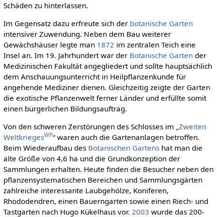
Schäden zu hinterlassen.
Im Gegensatz dazu erfreute sich der
botanische Garten
intensiver Zuwendung. Neben dem Bau weiterer
Gewächshäuser legte man
1872
im zentralen Teich eine
Insel an. Im 19. Jahrhundert war der
Botanische Garten
der
Medizinischen Fakultät angegliedert und sollte hauptsächlich
dem Anschauungsunterricht in Heilpflanzenkunde für
angehende Mediziner dienen. Gleichzeitig zeigte der Garten
die exotische Pflanzenwelt ferner Länder und erfüllte somit
einen bürgerlichen Bildungsauftrag.
Von den schweren Zerstörungen des Schlosses im „
Zweiten
WP
Weltkrieges
“ waren auch die Gartenanlagen betroffen.
Beim Wiederaufbau des
Botanischen Gartens
hat man die
alte Größe von 4,6 ha und die Grundkonzeption der
Sammlungen erhalten. Heute finden die Besucher neben den
pflanzensystematischen Bereichen und Sammlungsgärten
zahlreiche interessante Laubgehölze, Koniferen,
Rhododendren, einen Bauerngarten sowie einen Riech- und
Tastgarten nach Hugo Kükelhaus vor.
2003
wurde das 200-