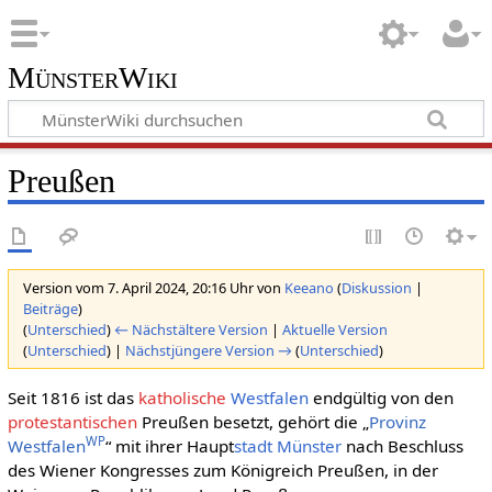
MünsterWiki
Preußen
Version vom 7. April 2024, 20:16 Uhr von
Keeano
(
Diskussion
|
Beiträge
)
(
Unterschied
)
← Nächstältere Version
|
Aktuelle Version
(
Unterschied
) |
Nächstjüngere Version →
(
Unterschied
)
Seit 1816 ist das
katholische
Westfalen
endgültig von den
protestantischen
Preußen besetzt, gehört die „
Provinz
WP
Westfalen
“ mit ihrer Haupt
stadt
Münster
nach Beschluss
des Wiener Kongresses zum Königreich Preußen, in der