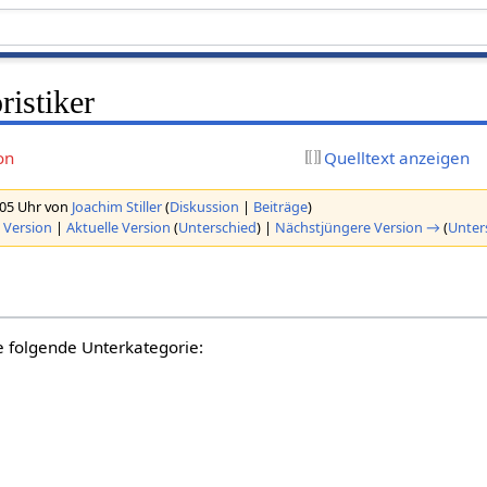
istiker
on
Quelltext anzeigen
:05 Uhr von
Joachim Stiller
(
Diskussion
|
Beiträge
)
 Version
|
Aktuelle Version
(
Unterschied
) |
Nächstjüngere Version →
(
Unter
e folgende Unterkategorie: