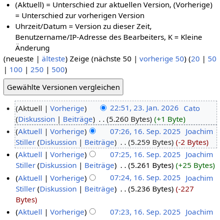
(Aktuell) = Unterschied zur aktuellen Version, (Vorherige)
= Unterschied zur vorherigen Version
Uhrzeit/Datum = Version zu dieser Zeit,
Benutzername/IP-Adresse des Bearbeiters, K = Kleine
Änderung
(neueste |
älteste
) Zeige (nächste 50 |
vorherige 50
) (
20
|
50
|
100
|
250
|
500
)
Aktuell
Vorherige
22:51, 23. Jan. 2026
‎
Cato
Diskussion
Beiträge
‎
5.260 Bytes
+1 Byte
Aktuell
Vorherige
07:26, 16. Sep. 2025
‎
Joachim
Stiller
Diskussion
Beiträge
‎
5.259 Bytes
-2 Bytes
Aktuell
Vorherige
07:25, 16. Sep. 2025
‎
Joachim
Stiller
Diskussion
Beiträge
‎
5.261 Bytes
+25 Bytes
Aktuell
Vorherige
07:24, 16. Sep. 2025
‎
Joachim
Stiller
Diskussion
Beiträge
‎
5.236 Bytes
-227
Bytes
Aktuell
Vorherige
07:23, 16. Sep. 2025
‎
Joachim