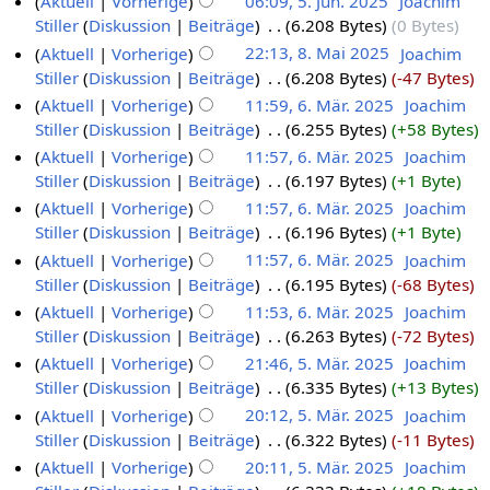
Aktuell
Vorherige
06:09, 5. Jun. 2025
‎
Joachim
Stiller
Diskussion
Beiträge
‎
6.208 Bytes
0 Bytes
Aktuell
Vorherige
22:13, 8. Mai 2025
‎
Joachim
Stiller
Diskussion
Beiträge
‎
6.208 Bytes
-47 Bytes
Aktuell
Vorherige
11:59, 6. Mär. 2025
‎
Joachim
Stiller
Diskussion
Beiträge
‎
6.255 Bytes
+58 Bytes
Aktuell
Vorherige
11:57, 6. Mär. 2025
‎
Joachim
Stiller
Diskussion
Beiträge
‎
6.197 Bytes
+1 Byte
Aktuell
Vorherige
11:57, 6. Mär. 2025
‎
Joachim
Stiller
Diskussion
Beiträge
‎
6.196 Bytes
+1 Byte
Aktuell
Vorherige
11:57, 6. Mär. 2025
‎
Joachim
Stiller
Diskussion
Beiträge
‎
6.195 Bytes
-68 Bytes
Aktuell
Vorherige
11:53, 6. Mär. 2025
‎
Joachim
Stiller
Diskussion
Beiträge
‎
6.263 Bytes
-72 Bytes
Aktuell
Vorherige
21:46, 5. Mär. 2025
‎
Joachim
Stiller
Diskussion
Beiträge
‎
6.335 Bytes
+13 Bytes
Aktuell
Vorherige
20:12, 5. Mär. 2025
‎
Joachim
Stiller
Diskussion
Beiträge
‎
6.322 Bytes
-11 Bytes
Aktuell
Vorherige
20:11, 5. Mär. 2025
‎
Joachim