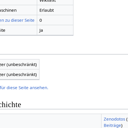
Wikitext
aschinen
Erlaubt
n zu dieser Seite
0
ite
Ja
zer (unbeschränkt)
zer (unbeschränkt)
für diese Seite ansehen.
chichte
Zenodotos
(
Beiträge
)