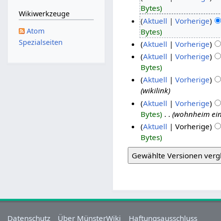
Bytes
Wikiwerkzeuge
Aktuell
Vorherige
Atom
Bytes
Spezialseiten
Aktuell
Vorherige
Aktuell
Vorherige
Bytes
Aktuell
Vorherige
wikilink
Aktuell
Vorherige
Bytes
‎
wohnheim ein
Aktuell
Vorherige
Bytes
Datenschutz
Über MünsterWiki
Haftungsausschluss