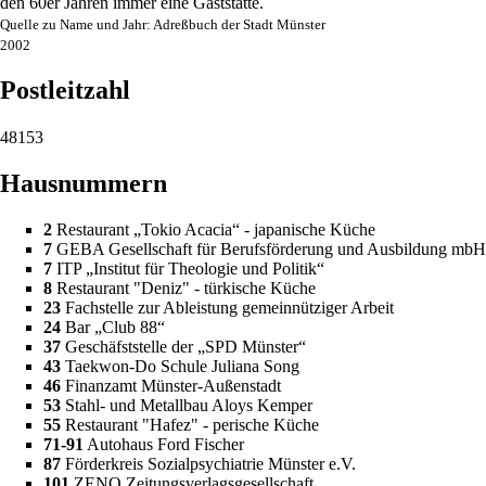
den 60er Jahren immer eine Gaststätte.
Quelle zu Name und Jahr: Adreßbuch der Stadt Münster
2002
Postleitzahl
48153
Hausnummern
2
Restaurant „Tokio Acacia“ - japanische Küche
7
GEBA Gesellschaft für Berufsförderung und Ausbildung mbH
7
ITP „Institut für Theologie und Politik“
8
Restaurant "Deniz" - türkische Küche
23
Fachstelle zur Ableistung gemeinnütziger Arbeit
24
Bar „Club 88“
37
Geschäfststelle der „
SPD Münster
“
43
Taekwon-Do Schule Juliana Song
46
Finanzamt Münster-Außenstadt
53
Stahl- und Metallbau Aloys Kemper
55
Restaurant "Hafez" - perische Küche
71-91
Autohaus Ford Fischer
87
Förderkreis Sozialpsychiatrie Münster e.V.
101
ZENO
Zeitungsverlagsgesellschaft