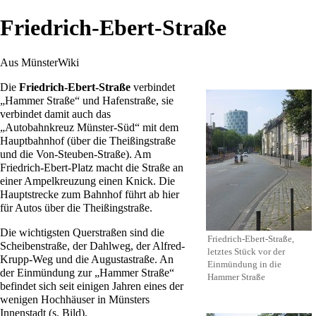
Friedrich-Ebert-Straße
Aus MünsterWiki
Die
Friedrich-Ebert-Straße
verbindet
„
Hammer Straße
“ und
Hafenstraße
, sie
verbindet damit auch das
„Autobahnkreuz Münster-Süd“ mit dem
Hauptbahnhof
(über die
Theißingstraße
und die
Von-Steuben-Straße
). Am
Friedrich-Ebert-Platz
macht die Straße an
einer Ampelkreuzung einen Knick. Die
Hauptstrecke zum
Bahnhof
führt ab hier
für Autos über die
Theißingstraße
.
Die wichtigsten Querstraßen sind die
Friedrich-Ebert-Straße,
Scheibenstraße
, der
Dahlweg
, der
Alfred-
letztes Stück vor der
Krupp-Weg
und die
Augustastraße
. An
Einmündung in die
der Einmündung zur „
Hammer Straße
“
Hammer Straße
befindet sich seit einigen Jahren eines der
wenigen Hochhäuser in Münsters
Innenstadt (s. Bild).