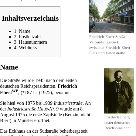
Inhaltsverzeichnis
1
Name
2
Postleitzahl
Friedrich-Ebert-Straße,
3
Hausnummern
Verbindungsstück
4
Weblinks
zwischen
Friedrich-Ebert-
Platz
und
Hafenstraße
Name
Die Straße wurde
1945
nach dem ersten
deutschen Reichspräsidenten,
Friedrich
WP
Ebert
, (*
1871
- †
1925
), benannt.
Sie hieß von
1875
bis
1939
Industriestraße
. An
der
Industriestraße
Haus-Nr. 9
wurde am
8.
August
1925
die erste Zapfstelle (Benzin, nicht
Friedrich Ebert,
Bier!) in Münster eröffnet.
erster deutscher
Reichspräsident
Das Eckhaus an der
Südstraße
beherbergt seit