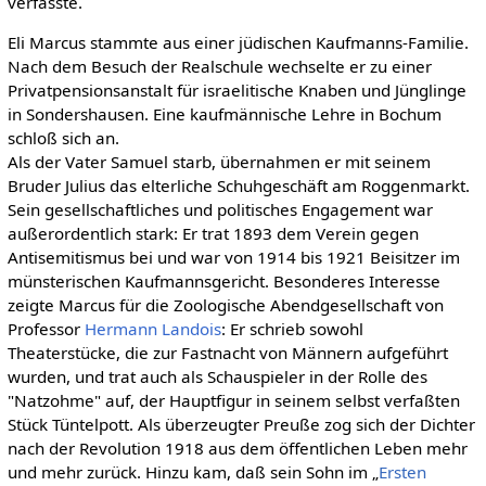
verfasste.
Eli Marcus stammte aus einer jüdischen Kaufmanns-Familie.
Nach dem Besuch der Realschule wechselte er zu einer
Privatpensionsanstalt für israelitische Knaben und Jünglinge
in Sondershausen. Eine kaufmännische Lehre in Bochum
schloß sich an.
Als der Vater Samuel starb, übernahmen er mit seinem
Bruder Julius das elterliche Schuhgeschäft am Roggenmarkt.
Sein gesellschaftliches und politisches Engagement war
außerordentlich stark: Er trat 1893 dem Verein gegen
Antisemitismus bei und war von 1914 bis 1921 Beisitzer im
münsterischen Kaufmannsgericht. Besonderes Interesse
zeigte Marcus für die Zoologische Abendgesellschaft von
Professor
Hermann Landois
: Er schrieb sowohl
Theaterstücke, die zur Fastnacht von Männern aufgeführt
wurden, und trat auch als Schauspieler in der Rolle des
"Natzohme" auf, der Hauptfigur in seinem selbst verfaßten
Stück Tüntelpott. Als überzeugter Preuße zog sich der Dichter
nach der Revolution 1918 aus dem öffentlichen Leben mehr
und mehr zurück. Hinzu kam, daß sein Sohn im „
Ersten