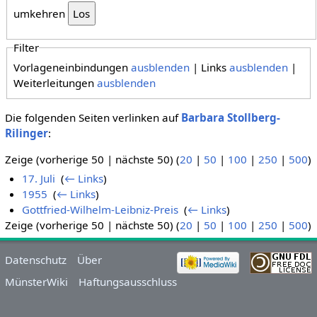
umkehren
Filter
Vorlageneinbindungen
ausblenden
| Links
ausblenden
|
Weiterleitungen
ausblenden
Die folgenden Seiten verlinken auf
Barbara Stollberg-
Rilinger
:
Zeige (vorherige 50 | nächste 50) (
20
|
50
|
100
|
250
|
500
)
17. Juli
‎
(
← Links
)
1955
‎
(
← Links
)
Gottfried-Wilhelm-Leibniz-Preis
‎
(
← Links
)
Zeige (vorherige 50 | nächste 50) (
20
|
50
|
100
|
250
|
500
)
Datenschutz
Über
MünsterWiki
Haftungsausschluss