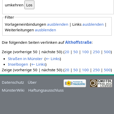
umkehren
Filter
Vorlageneinbindungen
ausblenden
| Links
ausblenden
|
Weiterleitungen
ausblenden
Die folgenden Seiten verlinken auf
Althoffstraße
:
Zeige (vorherige 50 | nächste 50) (
20
|
50
|
100
|
250
|
500
)
Straßen in Münster
‎
(
← Links
)
Inselbogen
‎
(
← Links
)
Zeige (vorherige 50 | nächste 50) (
20
|
50
|
100
|
250
|
500
)
Datenschutz
Über
MünsterWiki
Haftungsausschluss