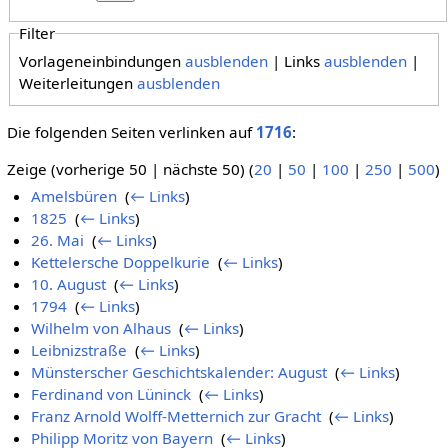
Filter
Vorlageneinbindungen
ausblenden
| Links
ausblenden
|
Weiterleitungen
ausblenden
Die folgenden Seiten verlinken auf
1716
:
Zeige (vorherige 50 | nächste 50) (
20
|
50
|
100
|
250
|
500
)
Amelsbüren
‎
(
← Links
)
1825
‎
(
← Links
)
26. Mai
‎
(
← Links
)
Kettelersche Doppelkurie
‎
(
← Links
)
10. August
‎
(
← Links
)
1794
‎
(
← Links
)
Wilhelm von Alhaus
‎
(
← Links
)
Leibnizstraße
‎
(
← Links
)
Münsterscher Geschichtskalender: August
‎
(
← Links
)
Ferdinand von Lüninck
‎
(
← Links
)
Franz Arnold Wolff-Metternich zur Gracht
‎
(
← Links
)
Philipp Moritz von Bayern
‎
(
← Links
)